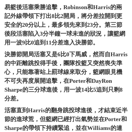
易籃後活塞乘勝追擊，Robinson和Harris的兩
記外線帶領下打出8比2開局，將分差拉開到更
安全的20分以上，最多領先來到23分。第三節
後段活塞陷入3分半鐘一球未進的狀況，讓籃網
用一波9比0追到11分差進入決勝節。
決勝節開局活塞又是6比0下馬威，然而自Harris
的中距離跳投得手後，團隊投籃又突然喪失準
心，只能靠著站上罰球線來取分，籃網眼見機
不可失再度展開追擊，在Porter和DayRon
Sharpe的三分球進後，用一波14比5追到只剩8
分差。
活塞直到Harris的翻身跳投球進後，才結束近半
節的進球荒，但籃網已經打出氣勢並在Porter和
Sharpe的帶領下持續緊追，並在Williams的連