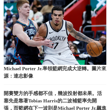
Michael Porter Jr.率領籃網完成大逆轉。圖片來
源：達志影像
開賽雙方的手感都不佳，幾波投射都未果。活
塞先是靠著Tobias Harris的二波補籃率先開
張，而籃網在下一波則是Michael Porter Jr.飆進