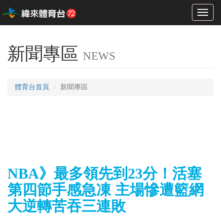
Toggl
naviga
新聞專區
NEWS
體育台首頁
新聞專區
NBA》最多領先到23分！活塞
第四節手感急凍 主場慘遭籃網
大逆轉苦吞三連敗