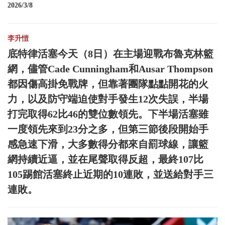
2026/3/8
李升愷
底特律活塞今天（8日）在主場迎戰布魯克林籃
網，儘管Cade Cunningham和Ausar Thompson
都因傷高掛免戰牌，但靠著團隊點點開花的火
力，以及防守端迫使對手發生12次失誤，半場
打完取得62比46的雙位數領先。下半場活塞雖
一度領先來到23分之多，但第三節後段開始手
感急速下滑，大多數得分都來自罰球線，讓籃
網持續近逼，並在尾聲取得反超，最終107比
105踢館活塞終止近期的10連敗，並送給對手三
連敗。