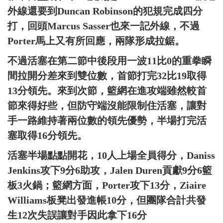
外線還要到Duncan Robinson的犯規完成四分
打，回頭Marcus Sasser也來一記外線，不過
Porter馬上又有所回應，兩隊形成拉鋸。
不過活塞在第二節中後段用一波11比0的重拳瞬
間拉開分差來到雙位數，首節打完32比19取得
13分領先。來到次節，籃網在進攻端雖然較首
節來得好些，但防守端沒能限制住活塞，讓對
手一路維持著兩位數的領先優勢，半場打完活
塞取得16分領先。
活塞半場點點開花，10人上場全員得分，Daniss
Jenkins攻下9分6助攻，Jalen Duren貢獻9分6籃
板3火鍋；籃網方面，Porter攻下13分，Ziaire
Williams板凳出發進帳10分，但團隊合計共發
生12次失誤讓對手因此拿下16分