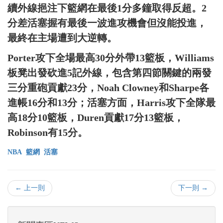
續外線挹注下籃網在最後1分多鐘取得反超。2
分差活塞握有最後一波進攻機會但沒能投進，
最終在主場遭到大逆轉。
Porter攻下全場最高30分外帶13籃板，Williams
板凳出發砍進5記外線，包含第四節關鍵的兩發
三分重砲貢獻23分，Noah Clowney和Sharpe各
進帳16分和13分；活塞方面，Harris攻下全隊最
高18分10籃板，Duren貢獻17分13籃板，
Robinson有15分。
NBA
籃網
活塞
← 上一則
下一則 →