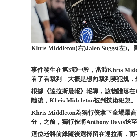
Khris Middleton(右)Jalen Sugg
事件發生在第3節中段，當時Khris Midd
看了看裁判，大概是想向裁判要犯規，
根據《達拉斯晨報》報導，該物體落在
隨後，Khris Middleton被判技術犯規。
Khris Middleton為獨行俠拿下
分，之前，獨行俠將Anthony Davis送至
這位老將前鋒隨後選擇留在達拉斯，而