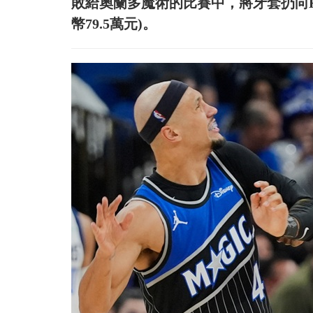
敗給奧蘭多魔術的比賽中，將牙套扔向Kia
幣79.5萬元)。