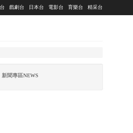
台
戲劇台
日本台
電影台
育樂台
精采台
新聞專區NEWS