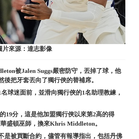
s(左)。圖片來源：達志影像
leton被Jalen Suggs嚴密防守，丟掉了球，他
然後把牙套丟向了獨行俠的替補席。
1名球迷面前，並滑向獨行俠的1名助理教練，
全場最高的19分，這是他加盟獨行俠以來第2高的得
華盛頓巫師，換來Khris Middleton。
不是被買斷合約，儘管有報導指出，包括丹佛