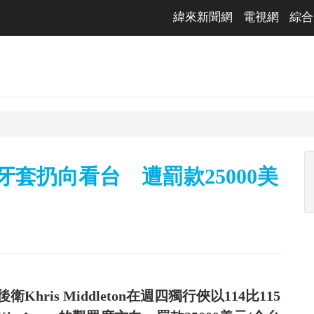
緯來新聞網
電視網
綜合
ton將牙套扔向看台 遭罰款25000美
ris Middleton在週四獨行俠以114比115