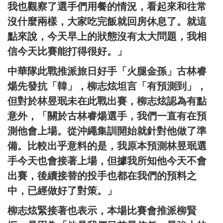
我也觀察了選手們用餐的情況，看起來和往常
沒什麼兩樣，大家吃完飯就回房休息了。就這
點來說，今天早上的狀態沒有太大問題，我相
信今天比賽能打得很好。」
中華隊此戰推派旅日好手「火腿金孫」古林睿
煬先發抗「韓」，柳志炫坦言「有預測到」，
但對於林昱珉未在此戰出賽，柳志炫認為有點
意外，「關於古林睿煬選手，我們一直有在預
測他會上場。從沖繩集訓開始就針對他做了準
備。比較出乎意料的是，我原本預測林昱珉選
手今天也會接著上場，但據我所知他今天不會
出賽，後續接替的投手也都在我們的預料之
中，已經做好了對策。」
柳志炫緊接著也表示，本場比賽會推派柳賢