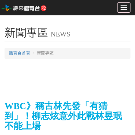
Toggl
naviga
新聞專區
NEWS
體育台首頁
新聞專區
WBC》稱古林先發「有猜
到」！柳志炫意外此戰林昱珉
不能上場