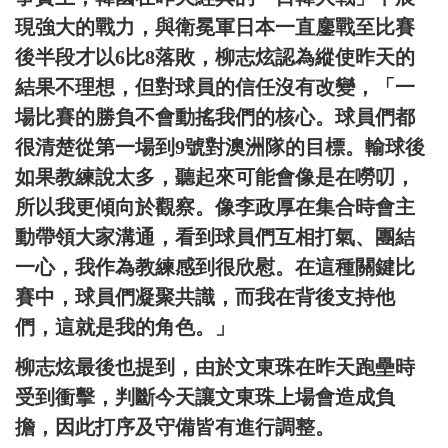
現強大的戰力，與衛冕軍日本一直鏖戰至比賽
後半段才以6比8落敗，柳志炫認為縱使昨天的
結果不理想，但對球員的信任沒有改變，「一
場比賽的勝負不會動搖我們的核心。球員們都
很清楚從第一場到9號對澳洲隊的目標。輸球後
如果教練說太多，聽起來可能會像是在嘮叨，
所以我更傾向於觀察。像李政厚在集合時會主
動帶領大家溝通，看到球員們互相打氣、團結
一心，我作為教練感到很欣慰。在這種關鍵比
賽中，球員們凝聚共識，而我在背後支持他
們，這就是我的角色。」
柳志炫最後也提到，由於文東珠在昨天跑壘時
受到衝擊，判斷今天讓文東珠上場會造成負
擔，因此打序及守備皆有進行調整。