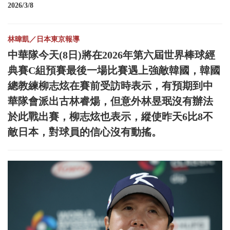
2026/3/8
林暐凱／日本東京報導
中華隊今天(8日)將在2026年第六屆世界棒球經
典賽C組預賽最後一場比賽遇上強敵韓國，韓國
總教練柳志炫在賽前受訪時表示，有預期到中
華隊會派出古林睿煬，但意外林昱珉沒有辦法
於此戰出賽，柳志炫也表示，縱使昨天6比8不
敵日本，對球員的信心沒有動搖。