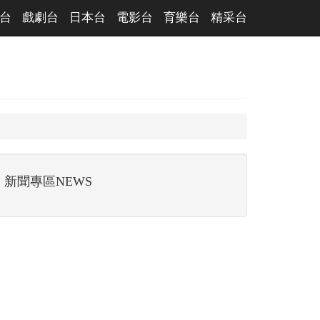
台
戲劇台
日本台
電影台
育樂台
精采台
新聞專區NEWS