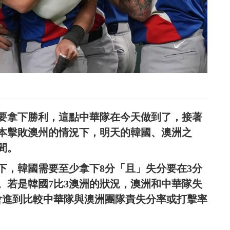
要拿下勝利，這點中華隊在今天做到了，接著
本擊敗澳州的情況下，明天的韓國、澳洲之
間。
下，韓國需要至少拿下8分「且」失分要在3分
。若是韓國7比3澳洲的狀況，澳洲和中華隊失
此會進到比較中華隊與澳洲團隊責失分率或打擊率