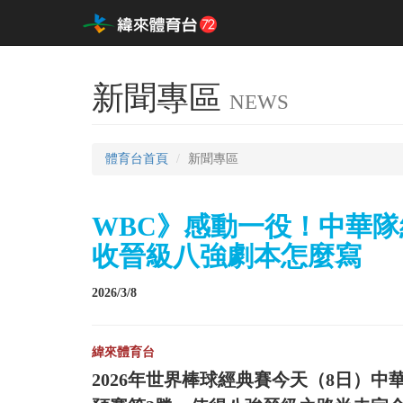
新聞專區
NEWS
體育台首頁
新聞專區
WBC》感動一役！中華隊
收晉級八強劇本怎麼寫
2026/3/8
緯來體育台
2026年世界棒球經典賽今天（8日）