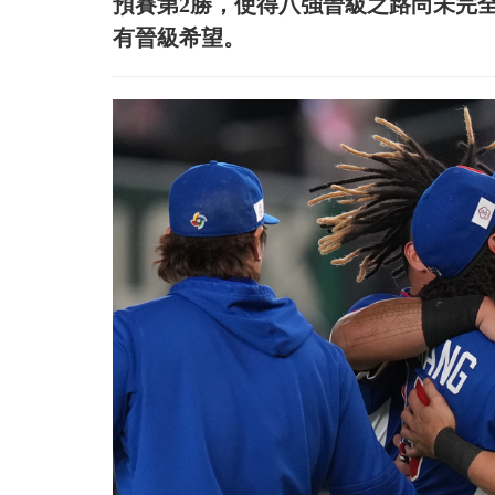
預賽第2勝，使得八強晉級之路尚未完
有晉級希望。