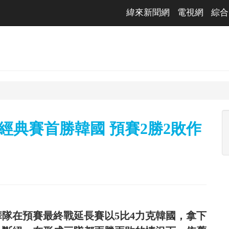
緯來新聞網
電視網
綜合
經典賽首勝韓國 預賽2勝2敗作
中華隊在預賽最終戰延長賽以5比4力克韓國，拿下