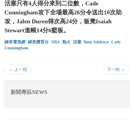
活塞只有4人得分來到二位數，Cade
Cunningham攻下全場最高26分令送出10次助
攻，Jalen Duren得次高24分，板凳Isaiah
Stewart進帳14分6籃板。
緯來電視網
緯來體育台
NBA
熱火
活塞
Bam Adebayo
Cade
Cunningham
← 上一則
下一則 →
新聞專區NEWS