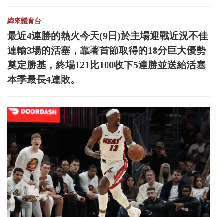
緯來體育台
最近4連勝的熱火今天(9日)於主場迎戰近況不佳
連輸3場的活塞，靠著首節取得的18分巨大優勢
奠定勝基，終場121比100收下5連勝並送給活塞
本季最長4連敗。