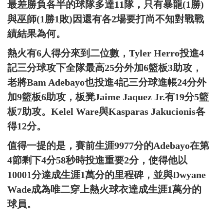
最差勝負各半的球隊多達11隊，只有暴龍(1勝)
與巫師(1勝1敗)因還有各2場要打尚不知對戰戰
績結果為何。
熱火有6人得分來到二位數，Tyler Herro投進4
記三分球攻下全隊最高25分外加6籃板3助攻，
老將Bam Adebayo也投進4記三分球進帳24分外
加9籃板6助攻，板凳Jaime Jaquez Jr.有19分5籃
板7助攻。Kelel Ware與Kasparas Jakucionis各
得12分。
值得一提的是，賽前生涯9977分的Adebayo在第
4節剩下4分58秒時投進重要2分，使得他以
10001分達成生涯1萬分的里程碑，並與Dwyane
Wade成為唯二穿上熱火球衣達成生涯1萬分的
球員。