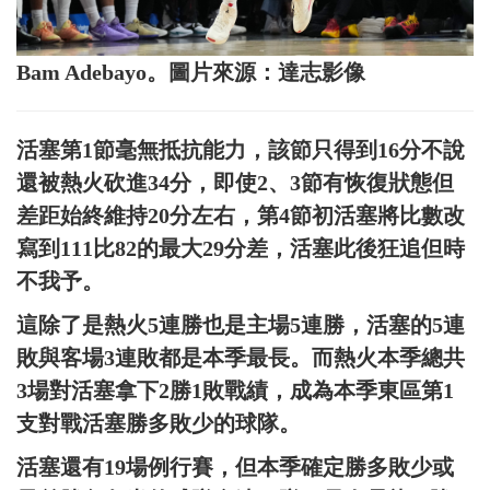
Bam Adebayo。圖片來源：達志影像
活塞第1節毫無抵抗能力，該節只得到16分不說
還被熱火砍進34分，即使2、3節有恢復狀態但
差距始終維持20分左右，第4節初活塞將比數改
寫到111比82的最大29分差，活塞此後狂追但時
不我予。
這除了是熱火5連勝也是主場5連勝，活塞的5連
敗與客場3連敗都是本季最長。而熱火本季總共
3場對活塞拿下2勝1敗戰績，成為本季東區第1
支對戰活塞勝多敗少的球隊。
活塞還有19場例行賽，但本季確定勝多敗少或