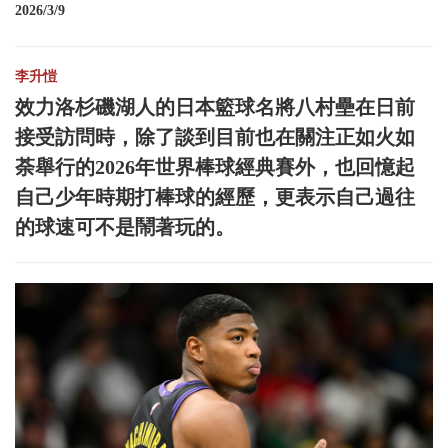
2026/3/9
李升愷
效力洛杉磯湖人的日本籃球名將八村壘在日前
接受訪問時，除了談到目前也在關注正如火如
荼舉行的2026年世界棒球經典賽外，也回憶起
自己少年時期打棒球的經歷，更表示自己過往
的球速可不是鬧著玩的。