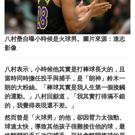
八村壘自曝小時候是火球男。圖片來源：達志
影像
八村表示，小時候他其實是打棒球長大的，且
當時同時擔任投手與捕手，是「朗神」鈴木一
朗的大粉絲。「棒球其實是我人生第一個接觸
的運動。」八村回顧道，「我其實打得滿不錯
的，我覺得表現還不差。」
然而曾是「火球男」的他，卻因臂力太強勁、
球速太快，導致其他孩子很難接住他的球，最