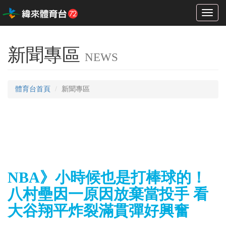
Toggl
naviga
新聞專區
NEWS
體育台首頁
新聞專區
NBA》小時候也是打棒球的！
八村壘因一原因放棄當投手 看
大谷翔平炸裂滿貫彈好興奮