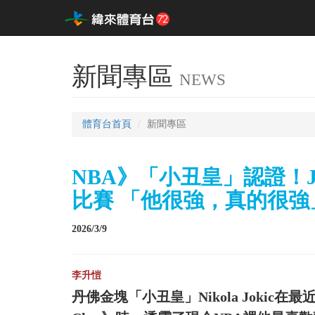
新聞專區
NEWS
體育台首頁
新聞專區
NBA》「小丑皇」認證！Jo
比賽 「他很強，真的很強
2026/3/9
李升愷
丹佛金塊「小丑皇」Nikola Jokic在最