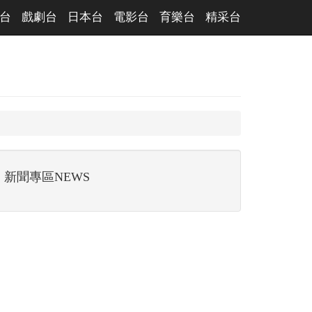
台
戲劇台
日本台
電影台
育樂台
精采台
新聞專區NEWS