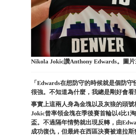
Nikola Jokic讚Anthony Edward
「Edwards在想防守的時候就是個防守
很強。不知道為什麼，我總是剛好會看
事實上這兩人身為金塊以及灰狼的頭號核
Jokic曾率領金塊在季後賽首輪以4比
盃。不過隔年情勢就出現反轉，由Edwa
成功復仇，但最終在西區決賽被達拉斯