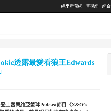
緯來新聞網
電視網
綜合
kic透露最愛看狼王Edwards
」
近登上塞爾維亞籃球Podcast節目《X&O’s