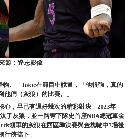
s。圖片來源：達志影像
怪物。」Jokic在節目中說道，「他很強，真的
到他們（灰狼）的比賽。」
心，早已有過好幾次的精彩對決。2023年
1淘汰了灰狼，並一路奪下隊史首座NBA總冠軍金
rds領軍的灰狼在西區準決賽與金塊嗷中7場後
獨行俠擋下。