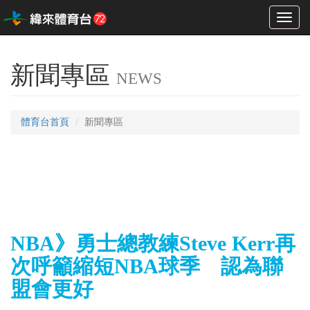
Toggl
naviga
新聞專區
NEWS
體育台首頁
新聞專區
NBA》勇士總教練Steve Kerr再
次呼籲縮短NBA球季 認為聯
盟會更好