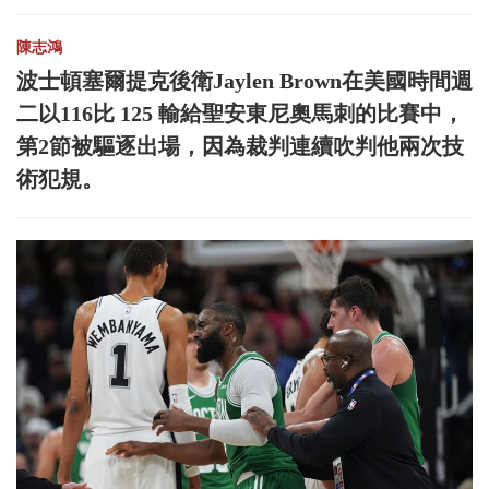
陳志鴻
波士頓塞爾提克後衛Jaylen Brown在美國時間週
二以116比 125 輸給聖安東尼奧馬刺的比賽中，
第2節被驅逐出場，因為裁判連續吹判他兩次技
術犯規。