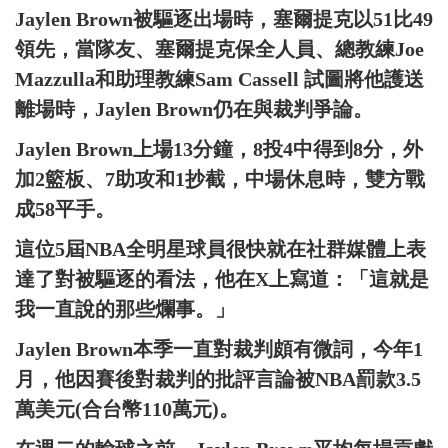
Jaylen Brown被驅逐出場時，塞爾提克以51比49
領先，當隊友、塞爾提克保全人員、總教練Joe
Mazzulla和助理教練Sam Cassell 試圖將他護送
離場時，Jaylen Brown仍在與裁判爭論。
Jaylen Brown上場13分鐘，8投4中得到8分，外
加2籃板、7助攻和1抄截，中場休息時，雙方戰
成58平手。
這位5屆NBA全明星球員很快就在社群媒體上表
達了對被驅逐的看法，他在X上寫道：「這就是
我一直說的那些爛事。」
Jaylen Brown本季一直對裁判頗有微詞，今年1
月，他因賽後對裁判的批評言論被NBA罰款3.5
萬美元(合台幣110萬元)。