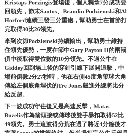
Kristaps Porzingis登場後，個人獨拿7分成功要
回領先，節末Santos、Brandin Podziemski和Al
Horford連續三發三分重砲，幫助勇士在首節打
完取得30比26領先。
來到次節Podziemski持續輸出，幫助勇士維持
住領先優勢，一度在節中Gary Payton II的兩罰
俱中後取得雙位數的10分領先。不過公牛在
Giddey回到場上後的穿針引線下展開追擊，中
場前倒數2分27秒時，他在右側45度角帶球大角
傳給左側底角埋伏的Tre Jones飆進外線將比分
給反超。
下一波成功守住後又是高速反擊，Matas
Buzelis作為箭頭接或傳球後雙手暴扣取得52比
49領先。勇士這波得分荒在過了將近4分鐘後才