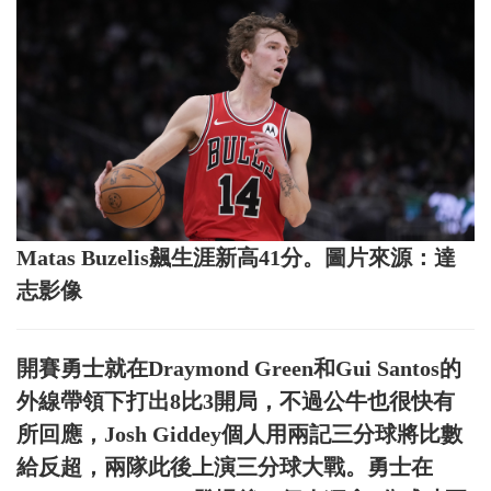
Matas Buzelis飆生涯新高41分。圖片來源：達
志影像
開賽勇士就在Draymond Green和Gui Santos的
外線帶領下打出8比3開局，不過公牛也很快有
所回應，Josh Giddey個人用兩記三分球將比數
給反超，兩隊此後上演三分球大戰。勇士在