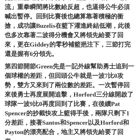
流」重拳瞬間將比數給反超，也逼得公牛必須
喊出暫停。回到比賽後也總算靠著積極的衝
搶，成功讓Buzelis在籃下灌進終結低潮，此後
也多次靠著二波得分機會又將領先給要了回
來，更在Giddey的零秒補籃挹注下，三節打完
還是握有6分領先。
第四節開節Green先是一記外線幫助勇士追到一
個球權的差距，但回頭公牛就是一波7比0攻
勢，雙方又來到了兩位數的差距。一次暫停回
來後勇士再度展開追擊，Horford三分線開啟了
球隊一波9比0再度回到了比賽，在後續Pat
Spencer的抄截快攻上籃得手後，兩隊只剩下1
分差距，接著Santos和Spencer以及Horford和
Payton的漂亮配合，地主又將領先給要了回