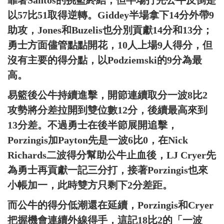
靠著Santos的挑籃終結，但半場打完公牛反倒是
以57比51取得逆轉。Giddey半場拿下14分外帶9
助攻，Jones和Buzelis也分別貢獻14分和13分；
勇士方面儘管點點開花，10人上場9人得分，但
沒有主要的得分點，以Podziemski的9分為最
高。
易籃後公牛持續進擊，開節連續取分一波8比2
攻勢將分差拉開到雙位數12分，後續最高來到
13分差。不過勇士在後半節展開追擊，
Porzingis加Payton先是一波6比0，在Nick
Richards二波得分幫助公牛止血後，LJ Cryer先
為勇士再貢獻一記三分打，接著Porzingis也來
小帳加一，此時雙方只剩下2分差距。
而公牛的得分低潮還在延續，Porzingis和Cryer
把握機會連續外線得手，這記18比2的「一波