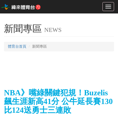
Toggl
naviga
新聞專區
NEWS
體育台首頁
新聞專區
NBA》嘴綠關鍵犯規！Buzelis
飆生涯新高41分 公牛延長賽130
比124送勇士三連敗