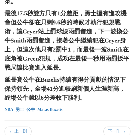
來。
最後17.5秒雙方只有1分差距，勇士握有進攻機
會但公牛卻在只剩9.6秒的時候才執行犯規戰
術，讓Cryer站上罰球線兩罰都進，下一波換公
牛Smith兩罰都進，接著公牛繼續犯在Cryer身
上，但這次他只有2罰中1，而最後一波Smith在
底角被Green犯規，成功在最後一秒用兩罰扳平
戰局讓比賽進入延長。
延長賽公牛在Buzelis持續有得分貢獻的情況下
保持領先，全場41分進帳刷新個人生涯新高，
終場公牛就以6分差收下勝利。
NBA
勇士
公牛
Matas Buzelis
← 上一則
下一則 →