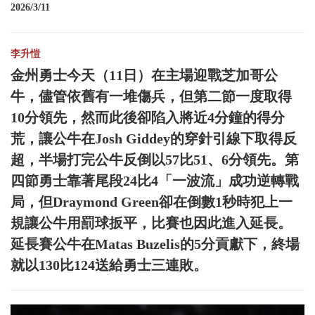
2026/3/11
李升愷
金州勇士今天（11日）在主場迎戰芝加哥公
牛，儘管依舊有一堆傷兵，但第二節一度取得
10分領先，然而此後卻陷入將近4分鐘的得分
荒，讓公牛在Josh Giddey的穿針引線下取得反
超，半場打完公牛反倒以57比51、6分領先。第
四節勇士靠著尾段24比4「一波流」成功逆轉戰
局，但Draymond Green卻在倒數1秒時犯上一
規讓公牛用罰球扳平，比賽也因此進入延長。
延長賽公牛在Matas Buzelis的5分貢獻下，終場
就以130比124送給勇士三連敗。