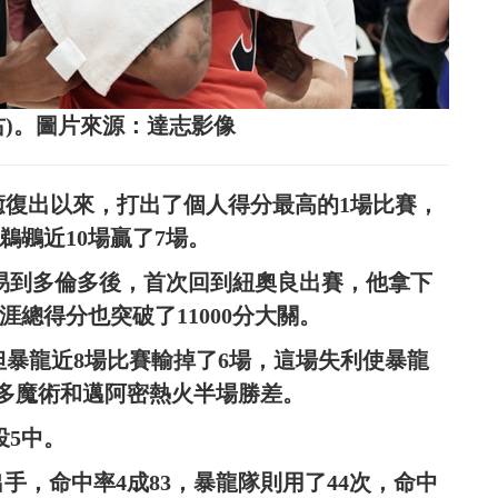
ngram(右)。圖片來源：達志影像
撕裂傷癒復出以來，打出了個人得分最高的1場比賽，
9分，鵜鶘近10場贏了7場。
2月被交易到多倫多後，首次回到紐奧良出賽，他拿下
生涯總得分也突破了11000分大關。
25分，但暴龍近8場比賽輸掉了6場，這場失利使暴龍
蘭多魔術和邁阿密熱火半場勝差。
8投5中。
出手，命中率4成83，暴龍隊則用了44次，命中