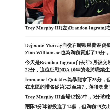
Trey Murphy III(左)Brandon I
Dejounte Murray自從右腳跟腱
Zion Williamson也為鵜鶘貢獻了1
今天是Brandon Ingram自去年
22分，這位征戰NBA 10年的老將職業
Immanuel Quickley為暴龍拿下
在東區的排名從第5跌至第7，落後奧
Trey Murphy III全場12投8中，3分球
兩隊3分球都投進了14個，但鵜鶘29次