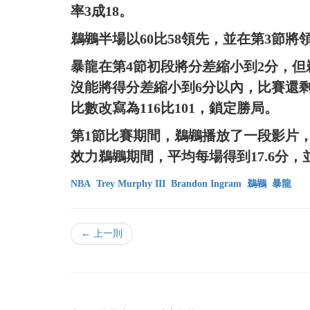
率3成18。
鵜鶘半場以60比58領先，並在第3節將
暴龍在第4節初段將分差縮小到2分，但
沒能將得分差縮小到6分以內，比賽還剩2分19
比數改寫為116比101，鎖定勝局。
第1節比賽期間，鵜鶘播放了一段影片，向Bran
效力鵜鶘期間，平均每場得到17.6分
NBA
Trey Murphy III
Brandon Ingram
鵜鶘
暴龍
← 上一則