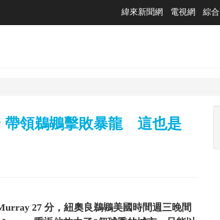
緯來新聞網
電視網
綜合
rray 帶領鵜鶘擊敗暴龍 這也是
ounte Murray 27 分，紐奧良鵜鶘美國時間週三晚間