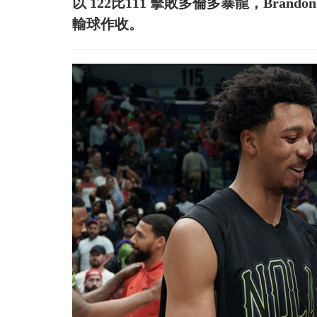
以 122比111 擊敗多倫多暴龍，Bran
輸球作收。