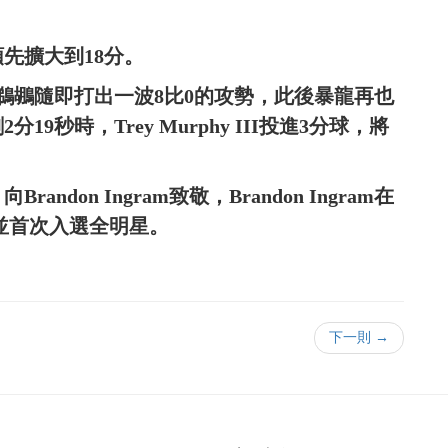
領先擴大到18分。
鵜鶘隨即打出一波8比0的攻勢，此後暴龍再也
秒時，Trey Murphy III投進3分球，將
don Ingram致敬，Brandon Ingram在
，並首次入選全明星。
下一則 →