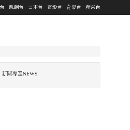
台
戲劇台
日本台
電影台
育樂台
精采台
新聞專區NEWS