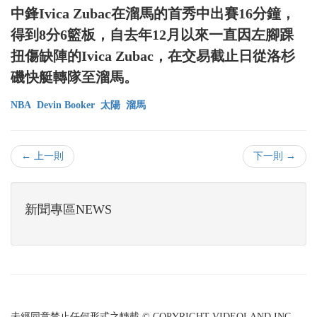
中鋒Ivica Zubac在溜馬的首秀中出賽16分鐘，
得到8分6籃板，自去年12月以來一直因左腳踝
扭傷缺陣的Ivica Zubac，在交易截止日從洛杉
磯快艇轉隊至溜馬。
NBA
Devin Booker
太陽
溜馬
← 上一則
下一則 →
新聞專區NEWS
未經同意禁止任何形式之轉載 © COPYRIGHT VIDEOLAND INC.