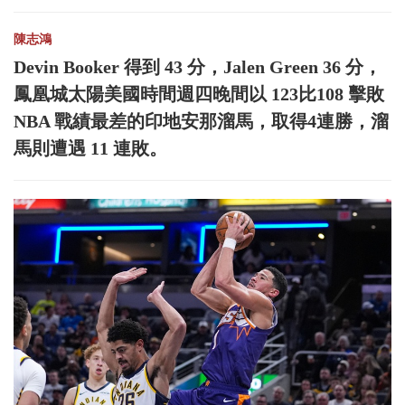
陳志鴻
Devin Booker 得到 43 分，Jalen Green 36 分，
鳳凰城太陽美國時間週四晚間以 123比108 擊敗
NBA 戰績最差的印地安那溜馬，取得4連勝，溜
馬則遭遇 11 連敗。