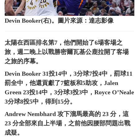
Devin Booker(右)。圖片來源：達志影像
太陽在西區排名第7，他們開始了6場客場之
旅，週二晚上以戰勝密爾瓦基公鹿拉開了客場
之旅的序幕。
Devin Booker 31投14中，3分球7投4中，罰球11
罰全中，他還貢獻了7籃板和5助攻，Jalen
Green 23投14中，3分球3投3中，Royce O’Neale
3分球8投5中，得到15分。
Andrew Nembhard 攻下溜馬最高的 23 分，這
23 分全部來自上半場，之前他因腰部問題出戰
成疑。