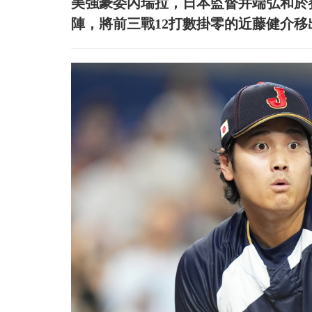
美強豪委內瑞拉，日本監督井端弘和於
陣，將前三戰12打數掛零的近藤健介