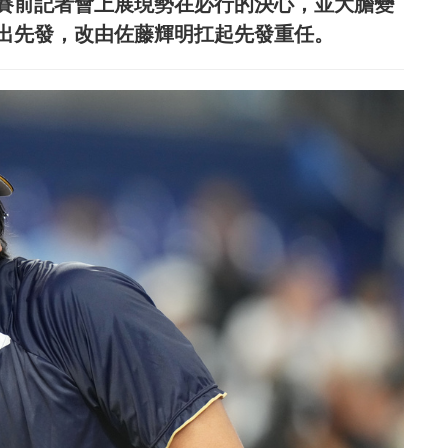
賽前記者會上展現勢在必行的決心，並大膽變
移出先發，改由佐藤輝明扛起先發重任。