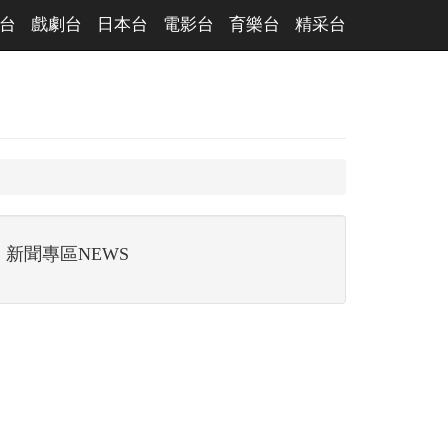
台
戲劇台
日本台
電影台
育樂台
精采台
新聞專區NEWS