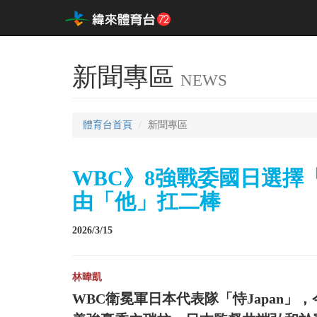
新聞專區
NEWS
體育台首頁
新聞專區
WBC》8強戰委國日選擇
由「他」扛二棒
2026/3/15
林暐凱
WBC衛冕軍日本代表隊「恃Japan」，