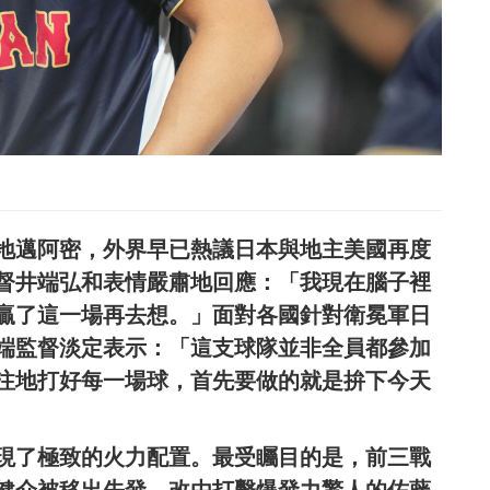
地邁阿密，外界早已熱議日本與地主美國再度
督井端弘和表情嚴肅地回應：「我現在腦子裡
贏了這一場再去想。」面對各國針對衛冕軍日
端監督淡定表示：「這支球隊並非全員都參加
注地打好每一場球，首先要做的就是拚下今天
現了極致的火力配置。最受矚目的是，前三戰