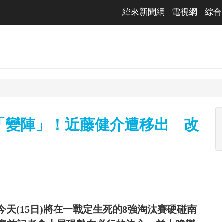
緯來新聞網
電視網
綜合
「變陣」！近藤健介遭移出 改
今天(15日)將在一戰定生死的8強淘汰賽硬碰南