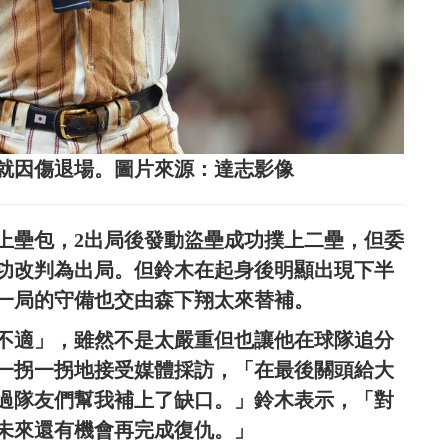
就因傷退場。圖片來源：達志影像
站上壘包，2出局後發動盜壘成功撲上二壘，但委
功改判為出局。但鈴木在起身後明顯出現下半
一局的守備也交由森下翔太來替補。
不適」，雖然不是太嚴重但也讓他在球隊追分
一拐一拐地接受媒體採訪，「在最後關頭給大
過隊友們幫我補上了缺口。」鈴木表示，「對
未來還有機會再完成復仇。」