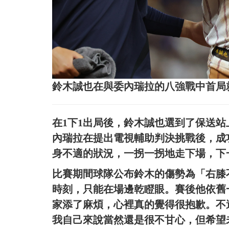
鈴木誠也在與委內瑞拉的八強戰中首局
在1下1出局後，鈴木誠也選到了保送
內瑞拉在提出電視輔助判決挑戰後，成
身不適的狀況，一拐一拐地走下場，下
比賽期間球隊公布鈴木的傷勢為「右膝
時刻，只能在場邊乾瞪眼。賽後他依舊
家添了麻煩，心裡真的覺得很抱歉。不
我自己來說當然還是很不甘心，但希望