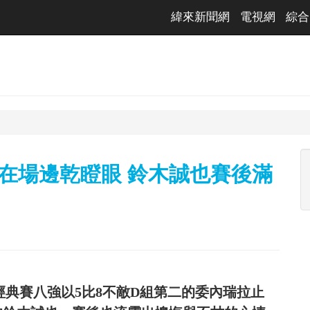
緯來新聞網
電視網
綜合
在場邊乾瞪眼 鈴木誠也賽後滿
經典賽八強以5比8不敵D組第二的委內瑞拉止