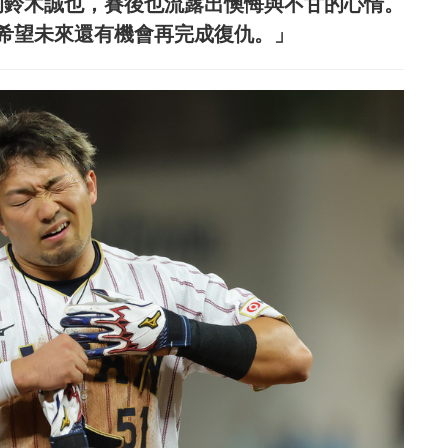
的鈴木誠也，賽後也流露出懊悔與不甘的心情。
希望未來還有機會再完成復仇。」