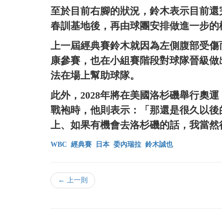
至於目前右腳的狀況，鈴木表示目前還
春訓基地後，再由球團安排做進一步的
上一屆經典賽鈴木就因為左側腹部受傷
康參賽，也在小組賽階段對球隊晉級做
法在場上幫助球隊。
此外，2028年將在美國洛杉磯舉行奧
戰袍時，他則表示：「那還是很久以後
上、如果有機會去洛杉磯的話，我當然
WBC
經典賽
日本
委內瑞拉
鈴木誠也
← 上一則