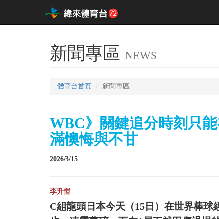
新聞專區
NEWS
體育台首頁
新聞專區
WBC》關鍵追分時刻只能
滿懊悔與不甘
2026/3/15
李升愷
C組龍頭日本今天（15日）在世界棒球