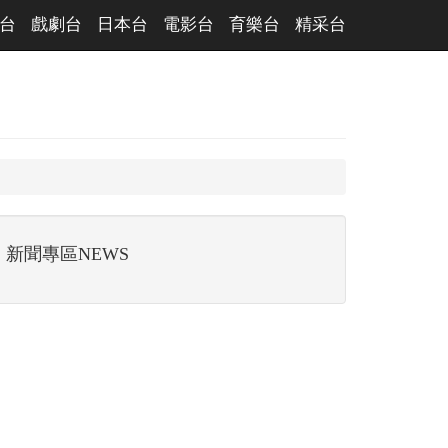
台
戲劇台
日本台
電影台
育樂台
精采台
新聞專區NEWS