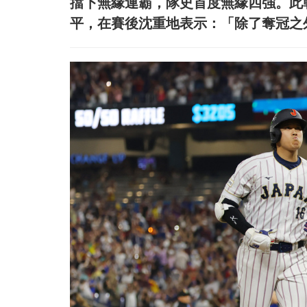
擋下無緣連霸，隊史首度無緣四強。此
平，在賽後沈重地表示：「除了奪冠之