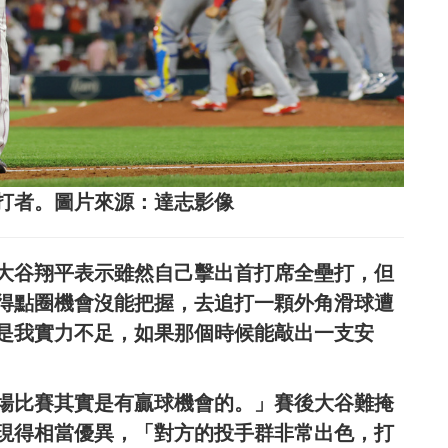
打者。圖片來源：達志影像
大谷翔平表示雖然自己擊出首打席全壘打，但
得點圈機會沒能把握，去追打一顆外角滑球遭
是我實力不足，如果那個時候能敲出一支安
場比賽其實是有贏球機會的。」賽後大谷難掩
現得相當優異，「對方的投手群非常出色，打