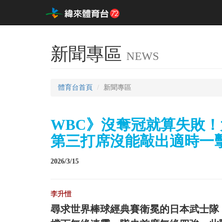
新聞專區
NEWS
體育台首頁
新聞專區
WBC》沒奪冠就算失敗！
第三打席沒能敲出適時一
2026/3/15
李升愷
尋求世界棒球經典賽衛冕的日本武士隊