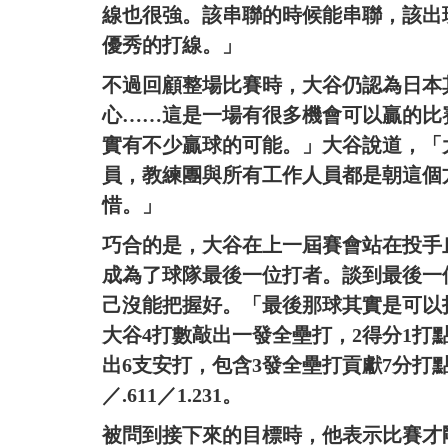
線也很強。該串聯的時候能串聯，該出
優秀的打線。」
不過回顧整場比賽時，大谷仍認為日本
心……這是一場有很多機會可以贏的比
實有不少贏球的可能。」大谷說道，「
員，教練團與所有工作人員都是朝這個
惜。」
巧合的是，大谷在上一屆賽會站在投手
成為了球隊最後一位打者。談到最後一
己沒能把握好。「最後那球其實是可以
大谷4打數敲出一發全壘打，2得分1打
出6支安打，包含3發全壘打貢獻7分打點
／.611／1.231。
被問到接下來的目標時，他表示比賽才