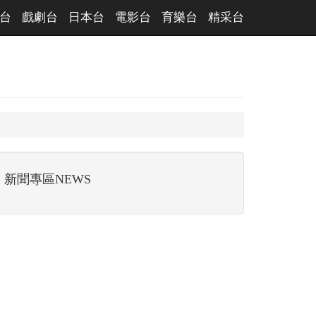
台
戲劇台
日本台
電影台
育樂台
精采台
新聞專區NEWS