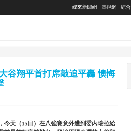
緯來新聞網
電視網
綜合
大谷翔平首打席敲追平轟 懊悔
擊
，今天（15日）在八強賽意外遭到委內瑞拉給