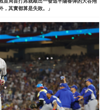
戰首局首打席就敲出一發追平陽春彈的大谷翔
外，其實都算是失敗。」