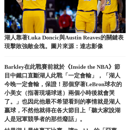
湖人靠著Luka Doncic與Austin Reaves的關鍵表
現擊敗強敵金塊。圖片來源：達志影像
Barkley在此戰賽前就於《Inside the NBA》節
目中鐵口直斷湖人此戰「一定會輸」，「湖人
今晚一定會輸，保證！那個穿著LeBron球衣的
小美女（指著現場球迷）兩個小時後就會哭
了。」也因此他最不希望看到的事情就是湖人
贏球，不然他就得在各大節目上「聽大家說湖
人是冠軍競爭者的那些廢話」。