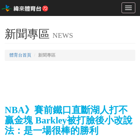
Toggl
naviga
新聞專區
NEWS
體育台首頁
新聞專區
NBA》賽前鐵口直斷湖人打不
贏金塊 Barkley被打臉後小改說
法：是一場很棒的勝利