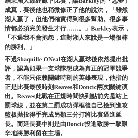
結果湖人最終贏下比賽，讓Barkley的「惡夢」
成真，賽後他也稍微修正了他的說法，「雖然
湖人贏了，但他們確實得到很多幫助。很多事
情都必須完美發生才行……。」Barkley表示，
「不過我不會抱怨，這對湖人來說是一場很棒
的勝利。」
不過Shaquille ONeal在湖人贏球後依然提出批
評，認為如果一支球隊想成為真正的冠軍競爭
者，不能只依賴關鍵時刻的英雄表現，他指的
正是比賽最後時刻Reaves和Doncic兩次關鍵演
出。Reaves此戰在正規時間快到點前先是站上
罰球線，並在第二罰成功彈框後自己撿到進攻
籃板拋投得手完成另類三分打將比賽逼進延
長。而延長賽中則是由Doncic投進致勝一擊艱
辛地將勝利留在主場。