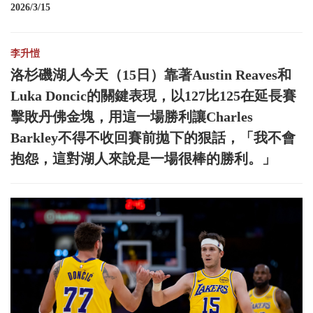
2026/3/15
李升愷
洛杉磯湖人今天（15日）靠著Austin Reaves和
Luka Doncic的關鍵表現，以127比125在延長賽
擊敗丹佛金塊，用這一場勝利讓Charles
Barkley不得不收回賽前拋下的狠話，「我不會
抱怨，這對湖人來說是一場很棒的勝利。」