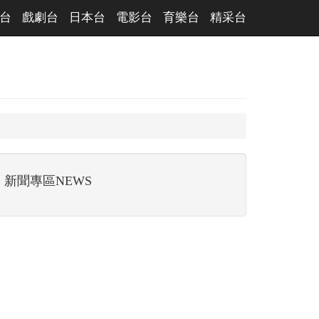
台
戲劇台
日本台
電影台
育樂台
精采台
新聞專區NEWS