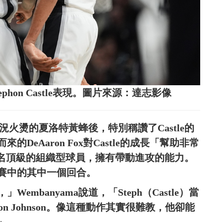
tephon Castle表現。圖片來源：達志影像
敗近況火燙的夏洛特黃蜂後，特別稱讚了Castle的
eAaron Fox對Castle的成長「幫助非常
le是一名頂級的組織型球員，擁有帶動進攻的能力。
賽中的其中一個回合。
mbanyama說道，「Steph（Castle）當
n Johnson。像這種動作其實很難教，他卻能