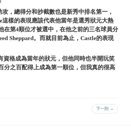
」
、4.1助攻，總得分和抄截數也是新秀中排名第一，
tle這樣的表現應該代表他當年是選秀狀元大熱
他在第4順位才被選中，在他之前的三名球員分
rr與Reed Sheppard。而就目前為止，Castle的表現
其實完全有資格成為當年的狀元，但他同時也半開玩笑
百分之百配得上成為第一順位，但我真的很高
下一則 →