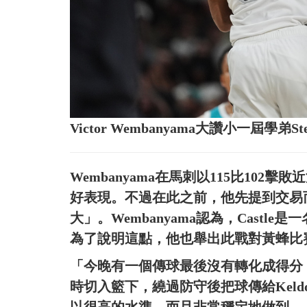
Victor Wembanyama大讚小一屆學弟S
Wembanyama在馬刺以115比102擊
好表現。不過在此之前，他先提到交易而來的D
大」。Wembanyama認為，Cast
為了說明這點，他也舉出此戰對黃蜂比
「今晚有一個傳球最後沒有轉化成得分，」We
時切入籃下，繞過防守後把球傳給Keldo