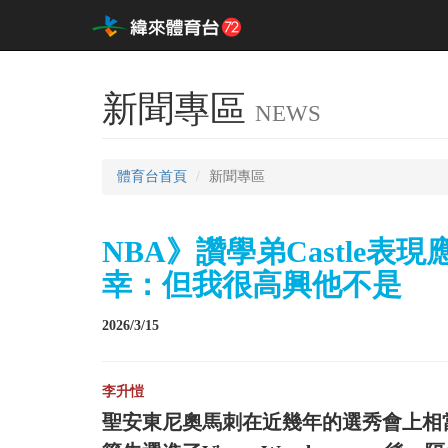
新聞專區
NEWS
體育台首頁
新聞專區
NBA》讚學弟Castle表現
幸：但我很高興他不是
2026/3/15
李升愷
聖安東尼奧馬刺在近幾年的選秀會上相當