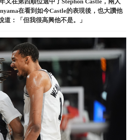
隔年又在第四順位選中了Stephon Castle，兩人
yama在看到如今Castle的表現後，也大讚他
說道：「但我很高興他不是。」