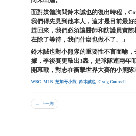
尚未出爐。
面對媒體詢問鈴木誠也的復出時程，Cou
我們得先見到他本人，這才是目前最好的做
趕回來，我們必須讓醫師和防護員實際
在除了等待，我們什麼也做不了。」
鈴木誠也對小熊隊的重要性不言而喻，去
據，季後賽更敲出3轟，是球隊連兩年
開幕戰，對志在衝擊世界大賽的小熊隊
WBC
MLB
芝加哥小熊
鈴木誠也
Craig Counsell
← 上一則