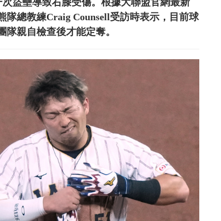
因一次盜壘導致右膝受傷。根據大聯盟官網最新
教練Craig Counsell受訪時表示，目前球
團隊親自檢查後才能定奪。