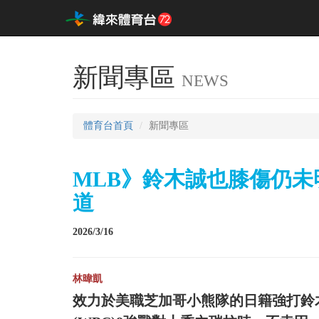
新聞專區
NEWS
體育台首頁
新聞專區
MLB》鈴木誠也膝傷仍
道
2026/3/16
林暐凱
效力於美職芝加哥小熊隊的日籍強打鈴木