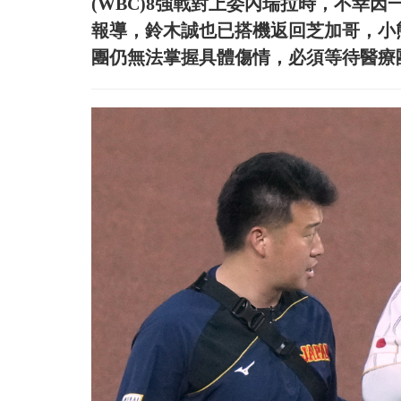
(WBC)8強戰對上委內瑞拉時，不幸
報導，鈴木誠也已搭機返回芝加哥，小熊隊總
團仍無法掌握具體傷情，必須等待醫療