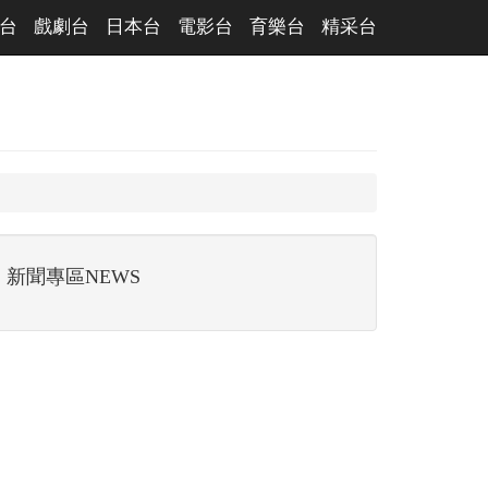
台
戲劇台
日本台
電影台
育樂台
精采台
新聞專區NEWS