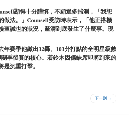
nsell顯得十分謹慎，不願過多揣測，「我想
法。」Counsell受訪時表示，「他正搭機
檢查誠也的狀況，釐清到底發生了什麼事。現
年賽季他繳出32轟、103分打點的全明星級數
叩關季後賽的核心。若鈴木因傷缺席即將到來的
將是沉重打擊。
下一則 →