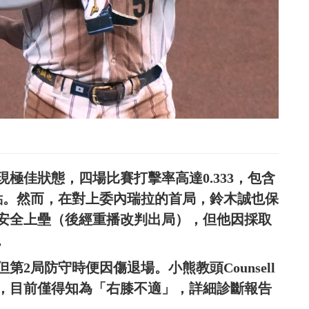
極佳狀態，四場比賽打擊率高達0.333，包含
點。然而，在對上委內瑞拉的首局，鈴木誠也保
安全上壘（後經重播改判出局），但他因採取
。
2局防守時便因傷退場。小熊教頭Counsell
，目前僅得知為「右膝不適」，詳細診斷報告