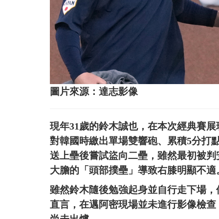
圖片來源：達志影像
現年31歲的鈴木誠也，在本次經典賽展現
對韓國時繳出單場雙響砲、累積5分打
送上壘後嘗試盜向二壘，雖然最初被判
大膽的「頭部撲壘」導致右膝明顯不適
雖然鈴木隨後勉強起身並自行走下場，但第
直言，在邁阿密現場並未進行影像檢查