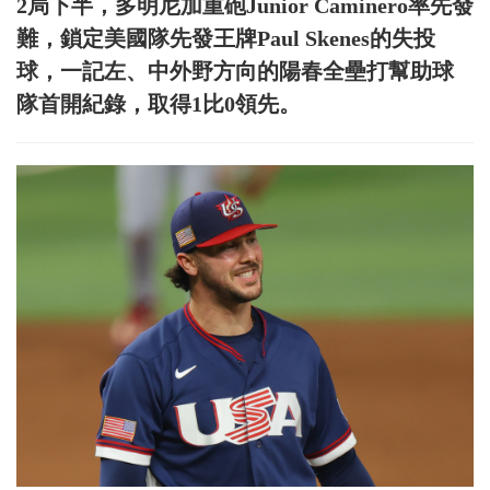
2局下半，多明尼加重砲Junior Caminero率先發
難，鎖定美國隊先發王牌Paul Skenes的失投
球，一記左、中外野方向的陽春全壘打幫助球
隊首開紀錄，取得1比0領先。