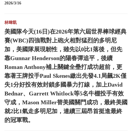
2026/3/16
林暐凱
美國隊今天(16日)在2026年第六屆世界棒球經典
賽(WBC)四強戰對上砲火相對猛烈的多明尼
加，美國隊展現韌性，雖先以0比1落後，但先
靠Gunnar Henderson的陽春彈追平，後續
Roman Anthony補上關鍵全壘打成功超前，更
靠著王牌投手Paul Skenes繳出先發4.1局飆2K僅
失1分好投有效封鎖多國暴力打線，加上David
Bednar、Garrett Whitlock等5名牛棚投手有效
守成，Mason Miller替美國關門成功，最終美國
就2比1氣走多明尼加，連續三屆昂首挺進最終
的冠軍戰。