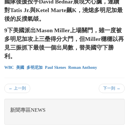
國隊後援投手David Bednar展現大心臟，連續
對Tatis Jr.與Ketel Marte飆K，澆熄多明尼加最
後的反撲氣燄。
9下美國派出Mason Miller上場關門，雖一度被
多明尼加攻上三壘得分大門，但Miller穩穩以再
見三振抓下最後一個出局數，替美國守下勝
利。
WBC
美國
多明尼加
Paul Skenes
Roman Anthony
← 上一則
下一則 →
新聞專區NEWS