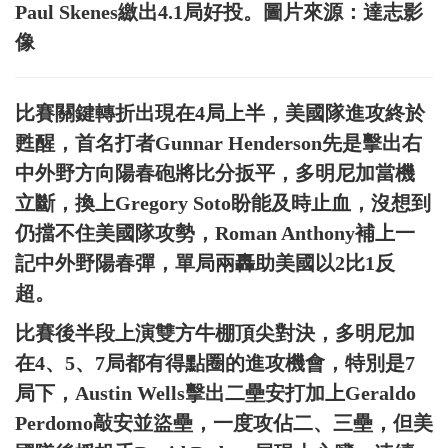
Paul Skenes繳出4.1局好投。圖片來源：達志影
像
比賽關鍵轉折出現在4局上半，美國隊進攻終於
甦醒，首名打者Gunnar Henderson先是擊出右
中外野方向陽春砲將比分扳平，多明尼加當機
立斷，換上Gregory Soto盼能及時止血，沒想到
仍擋不住美國隊攻勢，Roman Anthony補上一
記中外野陽春彈，單局兩轟助美國以2比1反
超。
比賽後半段上演雙方牛棚頂尖對決，多明尼加
在4、5、7局都有得點圈的進攻機會，特別是7
局下，Austin Wells擊出二壘安打加上Geraldo
Perdomo敲安並盜壘，一度攻佔二、三壘，但美