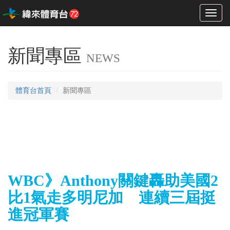
Toggl
naviga
新聞專區
NEWS
體育台首頁
新聞專區
WBC》Anthony關鍵轟助美國2
比1氣走多明尼加 連續三屆挺
進冠軍賽