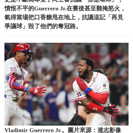
憤恨不平的Guerrero Jr.在賽後甚至難掩怒火，
氣得當場把口香糖甩在地上，抗議這記「再見
爭議球」毀了他們的奪冠路。
Vladimir Guerrero Jr.。圖片來源：達志影像