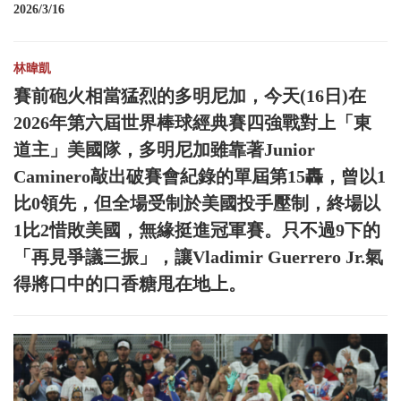
2026/3/16
林暐凱
賽前砲火相當猛烈的多明尼加，今天(16日)在
2026年第六屆世界棒球經典賽四強戰對上「東
道主」美國隊，多明尼加雖靠著Junior
Caminero敲出破賽會紀錄的單屆第15轟，曾以1
比0領先，但全場受制於美國投手壓制，終場以
1比2惜敗美國，無緣挺進冠軍賽。只不過9下的
「再見爭議三振」，讓Vladimir Guerrero Jr.氣
得將口中的口香糖甩在地上。