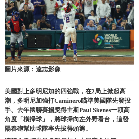
圖片來源：達志影像
美國對上多明尼加的四強戰，在2局上掀起高
潮，多明尼加強打Caminero瞄準美國隊先發投
手、去年國聯賽揚獎得主斯Paul Skenes一顆高
角度「橫掃球」，將球掃向左外野看台，這發
陽春砲幫助球隊率先拔得頭籌。