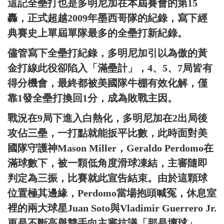
這記全壘打也是多明尼加在本屆賽會的第15
轟，正式超越2009年墨西哥隊的紀錄，寫下經
典賽史上單屆單隊最多的全壘打新紀錄。
儘管寫下全壘打紀錄，多明尼加引以為傲的黃
金打線此役卻陷入「滿壘計」，4、5、7局皆有
得分機會，最終都被美國隊牛棚有效化解，僅
靠1發全壘打換回1分，成為敗戰主因。
戰況在9局下進入白熱化，多明尼加在2出局後
攻佔三壘，一打點就能扳平比數，此時面對美
國隊守護神Mason Miller，Geraldo Perdomo在
滿球數下，被一顆低角度滑球凍結，主審隨即
判定為三振，比賽就此宣告結束。由於這顆球
位置極其邊緣，Perdomo當場抱頭喊冤，休息室
裡的兩大球星Juan Soto與Vladimir Guerrero Jr.
更是不斷高舉雙手向主審抗議「那是壞球」，