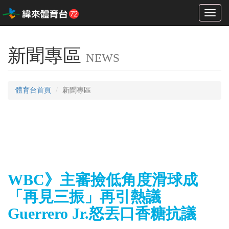
Toggl
naviga
新聞專區
NEWS
體育台首頁
新聞專區
WBC》主審撿低角度滑球成
「再見三振」再引熱議
Guerrero Jr.怒丟口香糖抗議