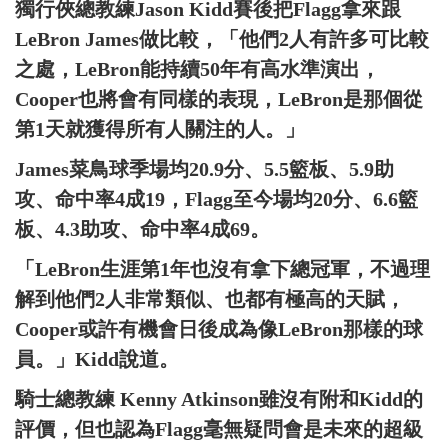
獨行俠總教練Jason Kidd賽後把Flagg拿來跟
LeBron James做比較，「他們2人有許多可比較
之處，LeBron能持續50年有高水準演出，
Cooper也將會有同樣的表現，LeBron是那個從
第1天就獲得所有人關注的人。」
James菜鳥球季場均20.9分、5.5籃板、5.9助
攻、命中率4成19，Flagg至今場均20分、6.6籃
板、4.3助攻、命中率4成69。
「LeBron生涯第1年也沒有拿下總冠軍，不過理
解到他們2人非常類似、也都有極高的天賦，
Cooper或許有機會日後成為像LeBron那樣的球
員。」Kidd說道。
騎士總教練 Kenny Atkinson雖沒有附和Kidd的
評價，但也認為Flagg毫無疑問會是未來的超級