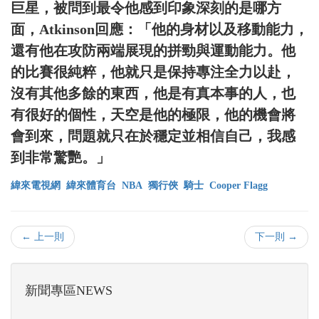
巨星，被問到最令他感到印象深刻的是哪方
面，Atkinson回應：「他的身材以及移動能力，
還有他在攻防兩端展現的拼勁與運動能力。他
的比賽很純粹，他就只是保持專注全力以赴，
沒有其他多餘的東西，他是有真本事的人，也
有很好的個性，天空是他的極限，他的機會將
會到來，問題就只在於穩定並相信自己，我感
到非常驚艷。」
緯來電視網
緯來體育台
NBA
獨行俠
騎士
Cooper Flagg
← 上一則
下一則 →
新聞專區NEWS