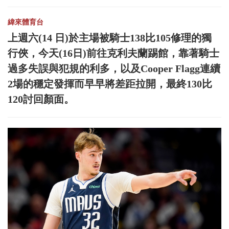
緯來體育台
上週六(14 日)於主場被騎士138比105修理的獨
行俠，今天(16日)前往克利夫蘭踢館，靠著騎士
過多失誤與犯規的利多，以及Cooper Flagg連續
2場的穩定發揮而早早將差距拉開，最終130比
120討回顏面。