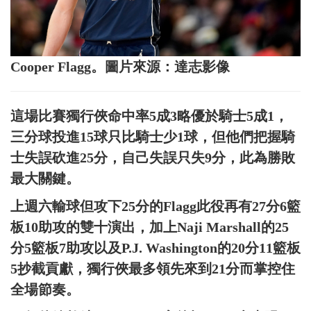
Cooper Flagg。圖片來源：達志影像
這場比賽獨行俠命中率5成3略優於騎士5成1，
三分球投進15球只比騎士少1球，但他們把握騎
士失誤砍進25分，自己失誤只失9分，此為勝敗
最大關鍵。
上週六輸球但攻下25分的Flagg此役再有27分6籃
板10助攻的雙十演出，加上Naji Marshall的25
分5籃板7助攻以及P.J. Washington的20分11籃板
5抄截貢獻，獨行俠最多領先來到21分而掌控住
全場節奏。