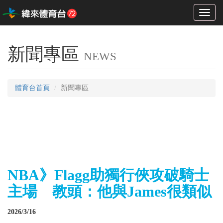
Toggl
naviga
新聞專區
NEWS
體育台首頁
新聞專區
NBA》Flagg助獨行俠攻破騎士
主場 教頭：他與James很類似
2026/3/16