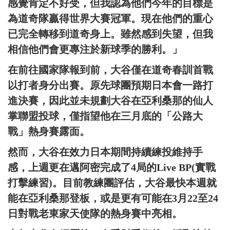
感覺肯定不好受，但我認為他們今年的目標是
為道奇隊贏得世界大賽冠軍。現在他們的重心
已完全轉移到道奇身上。雖然感到失望，但我
相信他們會更專注於新球季的勝利。」
在前往國家隊報到前，大谷僅在道奇春訓首戰
以打者身分出賽。原先球團預期日本會一路打
進決賽，因此並未規劃大谷在亞利桑那的仙人
掌聯盟投球，僅指望他在三月底的「公路大
戰」熱身賽露面。
然而，大谷在效力日本期間持續練投維持手
感，上週更在邁阿密完成了4局的Live BP(實戰
打擊練習)。目前教練團評估，大谷最快本週就
能在亞利桑那登板，或是更有可能在3月22至24
日對戰老東家天使隊的熱身賽中亮相。