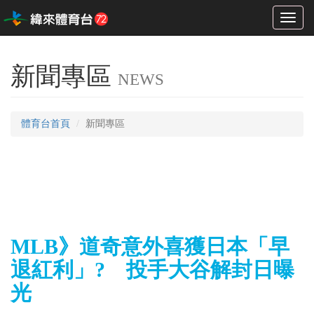
Toggl
naviga
新聞專區
NEWS
體育台首頁
新聞專區
MLB》道奇意外喜獲日本「早
退紅利」? 投手大谷解封日曝
光