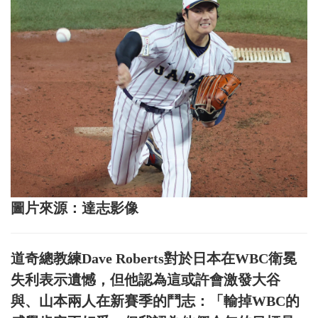
圖片來源：達志影像
道奇總教練Dave Roberts對於日本在WBC衛冕
失利表示遺憾，但他認為這或許會激發大谷
與、山本兩人在新賽季的鬥志：「輸掉WBC的