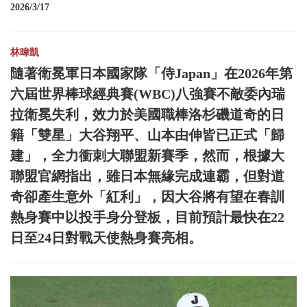
2026/3/17
林暐凱
隨著衛冕軍日本國家隊「侍Japan」在2026年第
六屆世界棒球經典賽(WBC)八強賽不敵委內瑞
拉衛冕失利，效力於美國職棒洛杉磯道奇的日
籍「雙星」大谷翔平、山本由伸皆已正式「歸
建」，全力衝刺大聯盟新賽季，然而，根據大
聯盟官網指出，雖日本無緣完成連霸，但對道
奇卻產生意外「紅利」，因大谷將有望在春訓
熱身賽中以投手身分登板，目前預計最快在22
日至24日對戰天使熱身賽亮相。