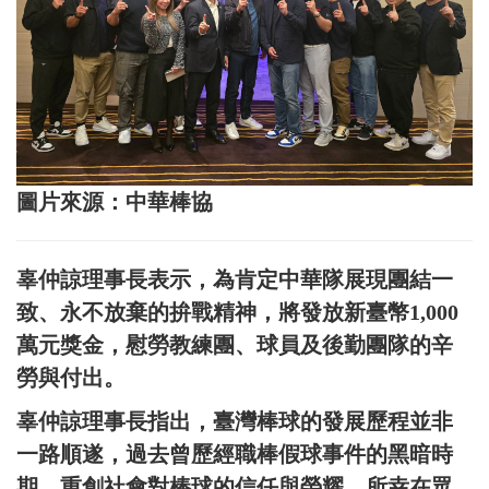
圖片來源：中華棒協
辜仲諒理事長表示，為肯定中華隊展現團結一
致、永不放棄的拚戰精神，將發放新臺幣1,000
萬元獎金，慰勞教練團、球員及後勤團隊的辛
勞與付出。
辜仲諒理事長指出，臺灣棒球的發展歷程並非
一路順遂，過去曾歷經職棒假球事件的黑暗時
期，重創社會對棒球的信任與榮耀。所幸在眾