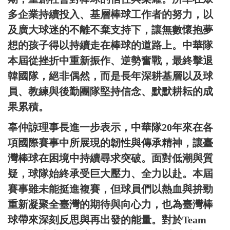
多企業持續投入、基層棒球工作者的努力，以
及廣大球迷的不離不棄支持下，讓無數懷抱夢
想的孩子得以持續走在棒球的道路上。中華隊
本屆從挫折中重新振作、逆勢奮戰，最終擊退
韓國隊，絕非偶然，而是長年深耕基層以及球
員、教練與後勤團隊堅持信念、默默耕耘的成
果累積。
辜仲諒理事長進一步表示，中華隊20年來在各
項國際賽事中所展現的韌性與傳承精神，讓臺
灣棒球在困境中持續尋求突破。面對低潮與質
疑，球隊始終承受巨大壓力、全力以赴。本屆
賽事雖未能挺進複賽，但球員們以熱血與拚勁
重新凝聚全臺灣的期待與向心力，也為臺灣棒
球帶來深刻反思與再出發的能量。對於Team