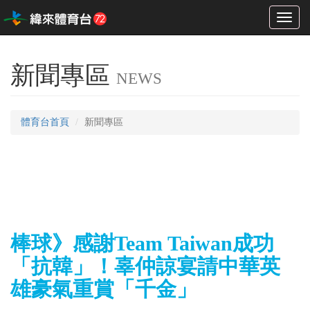
Toggl
naviga
新聞專區
NEWS
體育台首頁
新聞專區
棒球》感謝Team Taiwan成功
「抗韓」！辜仲諒宴請中華英
雄豪氣重賞「千金」