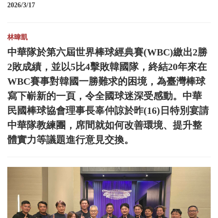
2026/3/17
林暐凱
中華隊於第六屆世界棒球經典賽(WBC)繳出2勝
2敗成績，並以5比4擊敗韓國隊，終結20年來在
WBC賽事對韓國一勝難求的困境，為臺灣棒球
寫下嶄新的一頁，令全國球迷深受感動。中華
民國棒球協會理事長辜仲諒於昨(16)日特別宴請
中華隊教練團，席間就如何改善環境、提升整
體實力等議題進行意見交換。