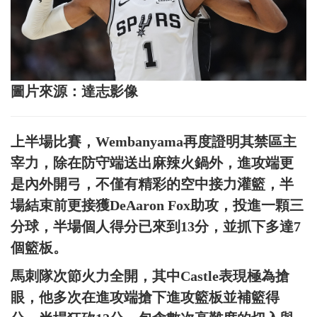
圖片來源：達志影像
上半場比賽，Wembanyama再度證明其禁區主
宰力，除在防守端送出麻辣火鍋外，進攻端更
是內外開弓，不僅有精彩的空中接力灌籃，半
場結束前更接獲DeAaron Fox助攻，投進一顆三
分球，半場個人得分已來到13分，並抓下多達7
個籃板。
馬刺隊次節火力全開，其中Castle表現極為搶
眼，他多次在進攻端搶下進攻籃板並補籃得