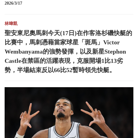
2026/3/17
林暐凱
聖安東尼奧馬刺今天(17日)在作客洛杉磯快艇的
比賽中，馬刺憑藉當家球星「斑馬」Victor
Wembanyama的強勢發揮，以及新星Stephon
Castle在禁區的活躍表現，克服開場1比13劣
勢，半場結束反以66比52暫時領先快艇。