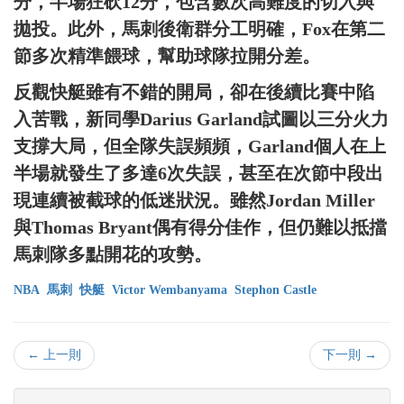
分，半場狂砍12分，包含數次高難度的切入與
拋投。此外，馬刺後衛群分工明確，Fox在第二
節多次精準餵球，幫助球隊拉開分差。
反觀快艇雖有不錯的開局，卻在後續比賽中陷
入苦戰，新同學Darius Garland試圖以三分火力
支撐大局，但全隊失誤頻頻，Garland個人在上
半場就發生了多達6次失誤，甚至在次節中段出
現連續被截球的低迷狀況。雖然Jordan Miller
與Thomas Bryant偶有得分佳作，但仍難以抵擋
馬刺隊多點開花的攻勢。
NBA
馬刺
快艇
Victor Wembanyama
Stephon Castle
← 上一則
下一則 →