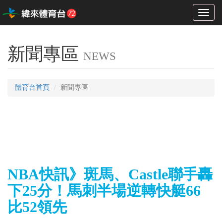
Toggl
naviga
新聞專區
NEWS
體育台首頁
新聞專區
NBA快訊》斑馬、Castle聯手轟
下25分！馬刺半場逆轉快艇66
比52領先