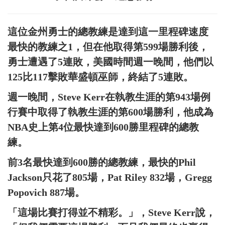
這位金州勇士的總教練是達到這一里程碑速度
最快的教練之1，但在他取得第599場勝利後，
勇士遭遇了5連敗，美國時間週一晚間，他們以
125比117擊敗華盛頓巫師，終結了5連敗。
週一晚間，Steve Kerr在執教生涯的第943場例
行賽中取得了執教生涯的第600場勝利，他成為
NBA史上第4位最快達到600勝里程碑的總教
練。
前3名最快達到600勝的總教練，最快的Phil
Jackson只花了805場，Pat Riley 832場，Gregg
Popovich 887場。
「這場比賽打得並不精彩。」，Steve Kerr說，