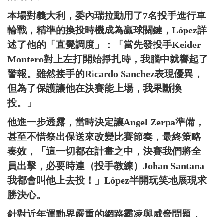
本場對義大利，委內瑞拉動用了7名投手進行車
輪戰，精準的換投時機成為贏球關鍵，López詳
述了他的「直覺調度」：「當先發投手Keider
Montero對上左打開始掙扎時，我腦中就響起了
警報。雖然接手的Ricardo Sanchez表現優異，
但為了保護讓他在決賽能上場，我果斷換
投。」
他進一步透露，當時決定讓Angel Zerpa準備，
甚至不惜祭出保送來改變比賽節奏，最終策略
奏效，「這一切都在計畫之中，決賽我們將全
員出擊，必要時連（投手教練）Johan Santana
我都會叫他上去投！」López半開玩笑地展現求
勝決心。
針對近年運動界嚴重的網路霸凌與威脅問題，