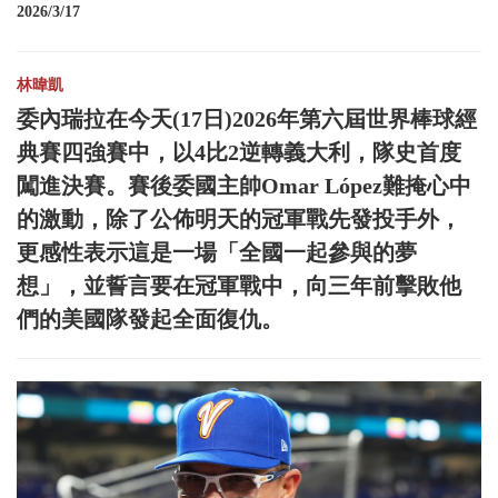
2026/3/17
林暐凱
委內瑞拉在今天(17日)2026年第六屆世界棒球經
典賽四強賽中，以4比2逆轉義大利，隊史首度
闖進決賽。賽後委國主帥Omar López難掩心中
的激動，除了公佈明天的冠軍戰先發投手外，
更感性表示這是一場「全國一起參與的夢
想」，並誓言要在冠軍戰中，向三年前擊敗他
們的美國隊發起全面復仇。