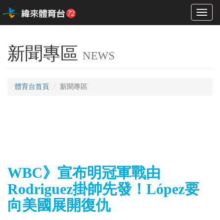
Toggl
naviga
新聞專區
NEWS
體育台首頁
新聞專區
WBC》宣布明冠軍戰由
Rodriguez掛帥先發！López要
向美國展開復仇