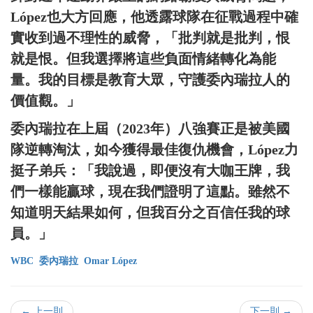
López也大方回應，他透露球隊在征戰過程中確
實收到過不理性的威脅，「批判就是批判，恨
就是恨。但我選擇將這些負面情緒轉化為能
量。我的目標是教育大眾，守護委內瑞拉人的
價值觀。」
委內瑞拉在上屆（2023年）八強賽正是被美國
隊逆轉淘汰，如今獲得最佳復仇機會，López力
挺子弟兵：「我說過，即便沒有大咖王牌，我
們一樣能贏球，現在我們證明了這點。雖然不
知道明天結果如何，但我百分之百信任我的球
員。」
WBC
委內瑞拉
Omar López
← 上一則
下一則 →