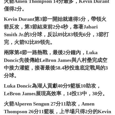
火箭Amen Thompson 14分最多，Kevin Durant
僅得2分。
Kevin Durant第3節一開始就連得5分，帶領火
箭反攻，第3節結束前2分4秒，靠著Jabari
Smith Jr.的3分球，反以89比83領先6分，3節打
完，火箭92比89領先。
兩隊第4節一路熱戰，最後2分鐘內，Luka
Doncic先後傳給LeBron James與八村壘完成空
中接力灌籃，接著最後58.4秒投進底定戰局的3
分球。
Luka Doncic為湖人貢獻40分9籃板10助攻，
LeBron James展現高效率，14投13中，30分。
火箭Alperen Sengun 27分11助攻，Amen
Thompson 26分11籃板，上半場只得2分的Kevin