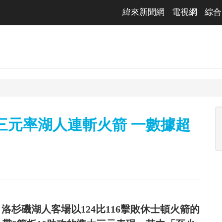
緯來新聞網
電視網
綜合
準大三元率湖人連斬火箭 一數據超
9日）洛杉磯湖人客場以124比116擊敗休士頓火箭的