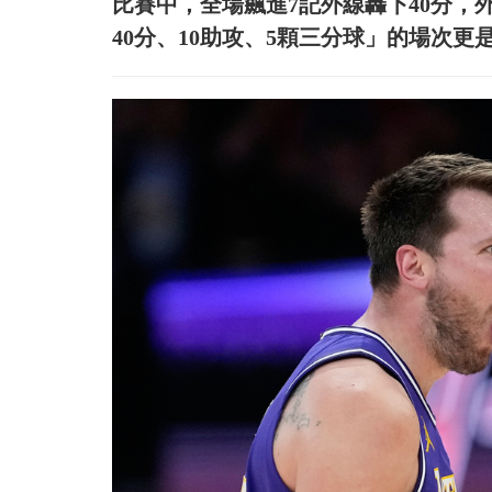
比賽中，全場飆進7記外線轟下40分，
40分、10助攻、5顆三分球」的場次更是超