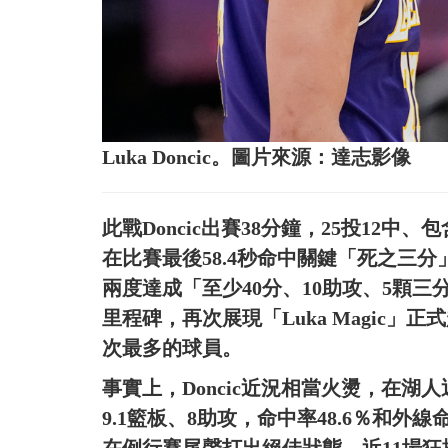
Luka Doncic。圖片來源：達志影像
此戰Doncic出賽38分鐘，25投12中
在比賽最後58.4秒命中關鍵「死之三分
兩度達成「至少40分、10助攻、5顆三
里程碑，再次展現「Luka Magic」
次最多的球員。
事實上，Doncic近況相當火燙，在湖
9.1籃板、8助攻，命中率48.6％和外