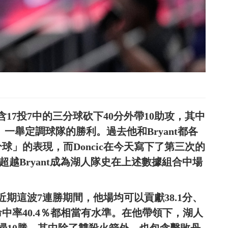
、包含17投7中的三分球砍下40分外帶10助攻，其中
」一舉定調球隊的勝利。過去他和Bryant都各
分球」的表現，而Doncic在今天寫下了第三次的
正式超越Bryant成為湖人隊史在上述數據組合中場
人近期這波7連勝期間，他場均可以貢獻38.1分、
線命中率40.4％都相當有水準。在他帶領下，湖人