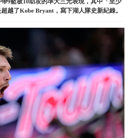
外帶9籃板10助攻的準大三元表現，其中「至少
越了Kobe Bryant，寫下湖人隊史新紀錄。