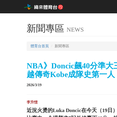
新聞專區
NEWS
體育台首頁
新聞專區
NBA》Doncic飆40分
越傳奇Kobe成隊史第一人
2026/3/19
李升愷
近況火燙的Luka Doncic在今天（1