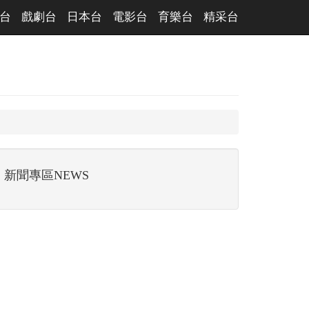
台
戲劇台
日本台
電影台
育樂台
精采台
新聞專區NEWS