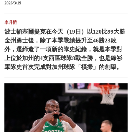
2026/3/19
李升愷
波士頓塞爾提克在今天（19日）以120比99大勝
金州勇士後，除了本季戰績提升至46勝23敗
外，還締造了一項新的隊史紀錄，就是本季對
上位於加州的4支西區球隊8戰全勝，也是綠衫
軍隊史首次完成對加州球隊「橫掃」的創舉。