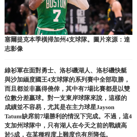
塞爾提克本季橫掃加州4支球隊。圖片來源：達
志影像
綠衫軍在面對勇士、洛杉磯湖人、洛杉磯快艇
與沙加緬度國王4支球隊的系列賽中全部取勝，
而且都並非贏得僥倖，其中有7場比賽都是以雙
位數分差贏球。對一支東岸球隊來說，這樣的
成績並不容易，尤其是在主力球星Jayson
Tatum缺席前7場勝利的情況下完成。不過，這4
支加州球隊中，只有湖人在今天之前的戰績高
於5成，在某種程度上難度也有所降低。