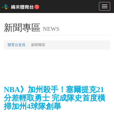
Toggl
naviga
新聞專區
NEWS
體育台首頁
新聞專區
NBA》加州殺手！塞爾提克21
分差輕取勇士 完成隊史首度橫
掃加州4球隊創舉