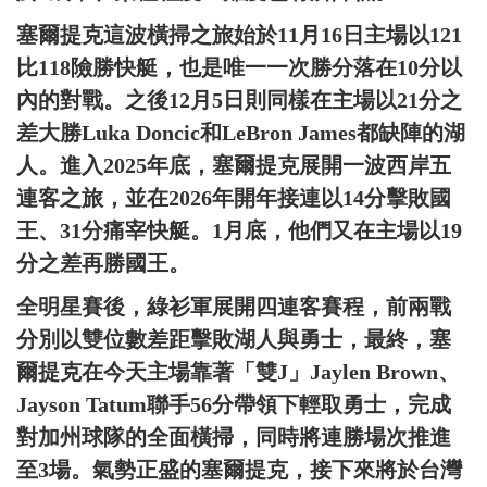
塞爾提克這波橫掃之旅始於11月16日主場以121
比118險勝快艇，也是唯一一次勝分落在10分以
內的對戰。之後12月5日則同樣在主場以21分之
差大勝Luka Doncic和LeBron James都缺陣的湖
人。進入2025年底，塞爾提克展開一波西岸五
連客之旅，並在2026年開年接連以14分擊敗國
王、31分痛宰快艇。1月底，他們又在主場以19
分之差再勝國王。
全明星賽後，綠衫軍展開四連客賽程，前兩戰
分別以雙位數差距擊敗湖人與勇士，最終，塞
爾提克在今天主場靠著「雙J」Jaylen Brown、
Jayson Tatum聯手56分帶領下輕取勇士，完成
對加州球隊的全面橫掃，同時將連勝場次推進
至3場。氣勢正盛的塞爾提克，接下來將於台灣