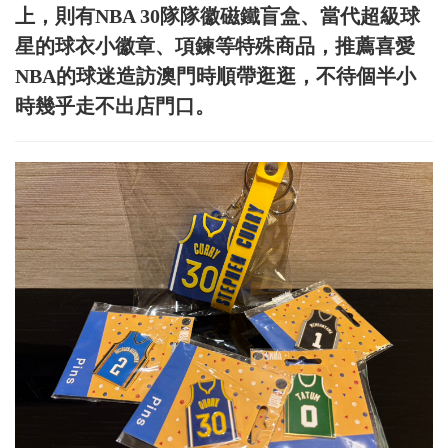
上，則有NBA 30隊隊徽磁鐵盲盒、當代超級球
星的球衣小徽章、項鍊等特殊商品，推薦喜愛
NBA的球迷造訪澳門時順帶逛逛，不待個半小
時幾乎走不出店門口。