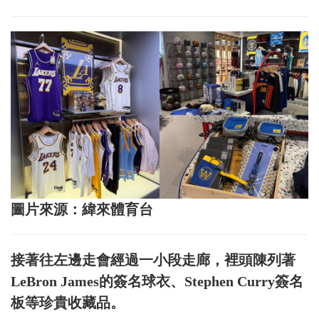
圖片來源：緯來體育台
接著往左邊走會經過一小段走廊，裡頭陳列著
LeBron James的簽名球衣、Stephen Curry簽名
板等珍貴收藏品。