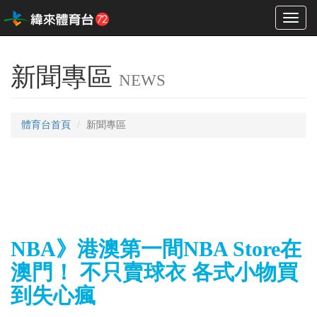
Toggl
naviga
新聞專區
NEWS
體育台首頁
新聞專區
NBA》港澳第一間NBA Store在
澳門！ 不只賣球衣 各式小物買
到失心瘋