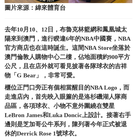
圖片來源：緯來體育台
去年10月10、12日，布魯克林籃網和鳳凰城太
陽來到澳門，進行睽違6年的NBA中國賽，NBA
官方商店也在這時誕生。這間NBA Store坐落於
澳門倫敦人購物中心二樓，佔地面積約900平方
公尺，且在店外就可看見披著各隊球衣的吉祥
物「G Bear」，非常可愛。
櫃位正門口旁正有個相當醒目的NBA Logo，而
走進店內，首先映入眼簾的是洛杉磯湖人隊商
品區，各項球衣、小物不意外圍繞在雙星
LeBron James和Luka Doncic上設計。接著右手
邊則是芝加哥公牛系列，陳列著今年正式被退
休的Derrick Rose 1號球衣。