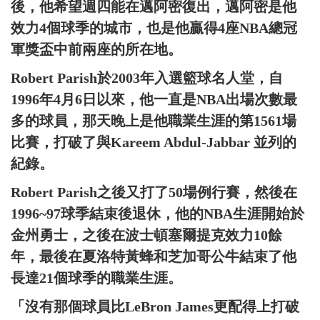
後，他希望週四能在邁阿密復出，邁阿密是他
效力4個球季的城市，也是他贏得4座NBA總冠
軍獎盃中前兩座的所在地。
Robert Parish於2003年入選籃球名人堂，自
1996年4月6日以來，他一直是NBA出場次數最
多的球員，那天晚上是他職業生涯的第1561場
比賽，打破了與Kareem Abdul-Jabbar 並列的
紀錄。
Robert Parish之後又打了50場例行賽，然後在
1996~97球季結束後退休，他的NBA生涯開始於
金州勇士，之後在波士頓塞爾提克效力10餘
年，最後在夏洛特黃蜂和芝加哥公牛結束了他
長達21個球季的職業生涯。
「沒有那個球員比LeBron James更配得上打破