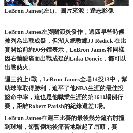
LeBron James(左1)。圖片來源：達志影像
LeBron James左腳關節炎發作，週四早些時候
被列為出戰成疑，但湖人總教練JJ Redick 在比
賽開始前約90分鐘表示，LeBron James和同樣
因右髖酸痛而出戰成疑的Luka Doncic，都可以
出戰熱火。
週三的上1戰，LeBron James全場14投13中，幫
助球隊取得勝利，追平了他NBA生涯的最佳投
籃命中率，這也是他職業生涯的第1610場例行
賽，距離Robert Parish的紀錄還差1場。
LeBron James在週三比賽的最後幾分鐘右肘撞
到球場，短暫倒地後痛苦地皺起了眉頭，賽