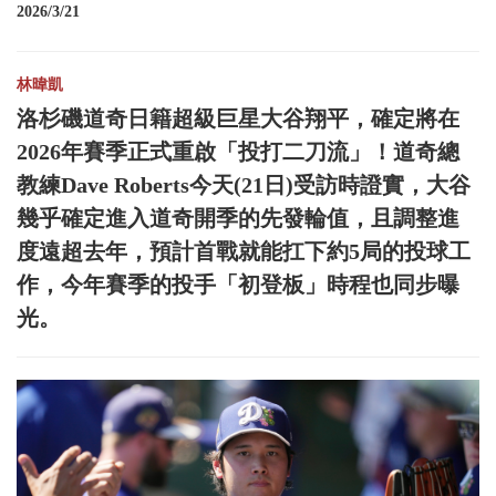
2026/3/21
林暐凱
洛杉磯道奇日籍超級巨星大谷翔平，確定將在
2026年賽季正式重啟「投打二刀流」！道奇總
教練Dave Roberts今天(21日)受訪時證實，大谷
幾乎確定進入道奇開季的先發輪值，且調整進
度遠超去年，預計首戰就能扛下約5局的投球工
作，今年賽季的投手「初登板」時程也同步曝
光。