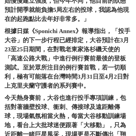
始慢慢建立強度，但今年不同，他目前的狀態
預計開季就能負擔5局左右的投球，我認為他現
在的起跑點比去年好非常多。」
根據日媒《Sponichi Annex》報導指出，「投手
大谷」的下一步行程已經排定，大谷預計在3月
23至25日期間，在對戰老東家洛杉磯天使的
「高速公路大戰」中進行例行賽前最後的登板
測試。至於眾所注目的例行賽首戰，若一切順
利，極有可能落在台灣時間3月31日至4月2日對
上克里夫蘭守護者的系列賽中。
今天熱身賽前，大谷也進行投手專項訓練，包
括對著牆壁投球、衝刺、傳接球及遠距離傳
球，現場氣氛相當火熱，每當大谷移動訓練場
地，看台上大批球迷便跟著「大移動」，只為
近距離一睹巨星風采，現場更是不斷傳出「翔