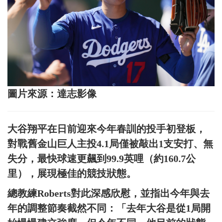
圖片來源：達志影像
大谷翔平在日前迎來今年春訓的投手初登板，
對戰舊金山巨人主投4.1局僅被敲出1支安打、無
失分，最快球速更飆到99.9英哩（約160.7公
里），展現極佳的競技狀態。
總教練Roberts對此深感欣慰，並指出今年與去
年的調整節奏截然不同：「去年大谷是從1局開