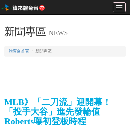
Toggl
naviga
新聞專區
NEWS
體育台首頁
新聞專區
MLB》「二刀流」迎開幕！
「投手大谷」進先發輪值
Roberts曝初登板時程