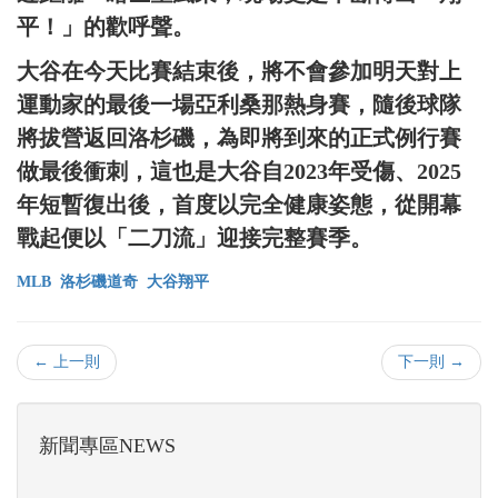
平！」的歡呼聲。
大谷在今天比賽結束後，將不會參加明天對上
運動家的最後一場亞利桑那熱身賽，隨後球隊
將拔營返回洛杉磯，為即將到來的正式例行賽
做最後衝刺，這也是大谷自2023年受傷、2025
年短暫復出後，首度以完全健康姿態，從開幕
戰起便以「二刀流」迎接完整賽季。
MLB
洛杉磯道奇
大谷翔平
← 上一則
下一則 →
新聞專區NEWS