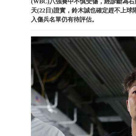
(WBC)八強賽中不慎受傷，經診斷為右膝韌
天(22日)證實，鈴木誠也確定趕不上
入傷兵名單仍有待評估。