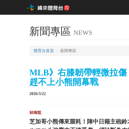
新聞專區
NEWS
體育台首頁
新聞專區
MLB》右膝韌帶輕微拉
趕不上小熊開幕戰
2026/3/22
林暐凱
芝加哥小熊傳來噩耗！陣中日籍主砲鈴木