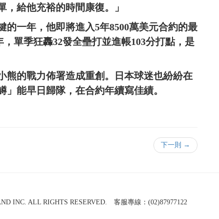
單，給他充裕的時間康復。」
鍵的一年，他即將進入5年8500萬美元合約的最
涯年，單季狂轟32發全壘打並進帳103分打點，是
小熊的戰力佈署造成重創。日本球迷也紛紛在
鱒」能早日歸隊，在合約年續寫佳績。
下一則 →
NC. ALL RIGHTS RESERVED. 客服專線：(02)87977122