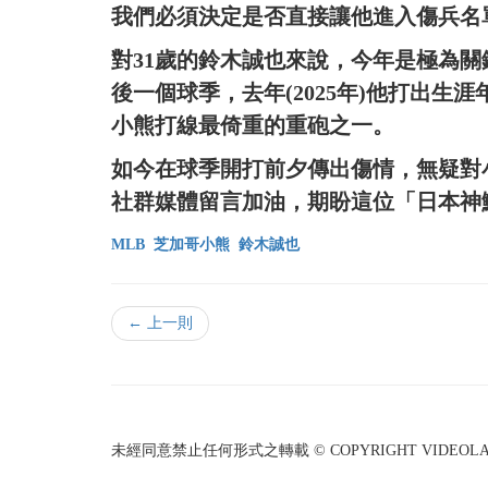
我們必須決定是否直接讓他進入傷兵名
對31歲的鈴木誠也來說，今年是極為關
後一個球季，去年(2025年)他打出生
小熊打線最倚重的重砲之一。
如今在球季開打前夕傳出傷情，無疑對
社群媒體留言加油，期盼這位「日本神
MLB
芝加哥小熊
鈴木誠也
← 上一則
未經同意禁止任何形式之轉載 © COPYRIGHT VIDEOLAND I