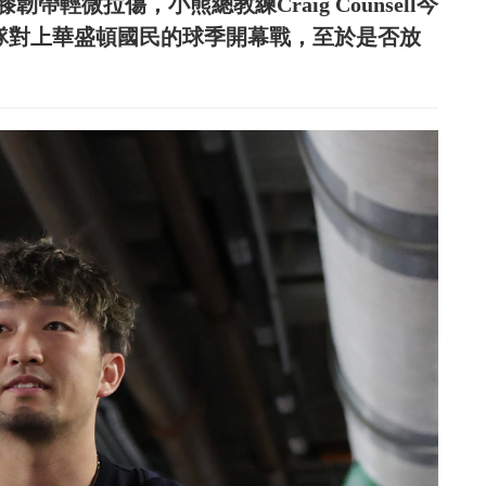
帶輕微拉傷，小熊總教練Craig Counsell今
球隊對上華盛頓國民的球季開幕戰，至於是否放