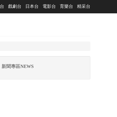
台
戲劇台
日本台
電影台
育樂台
精采台
新聞專區NEWS