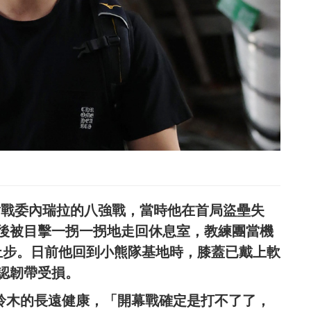
對戰委內瑞拉的八強戰，當時他在首局盜壘失
後被目擊一拐一拐地走回休息室，教練團當機
止步。日前他回到小熊隊基地時，膝蓋已戴上軟
認韌帶受損。
確保鈴木的長遠健康，「開幕戰確定是打不了了，