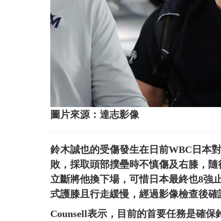
圖片來源：達志影像
鈴木誠也的受傷發生在日前WBC日本
敗，採取頭部撲壘時不慎傷及右膝，隨
立斷將他換下場，可惜日本最終也8強
式護膝且行走緩慢，經過影像檢查後確
Counsell表示，目前的首要任務是