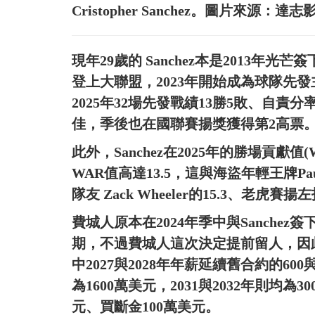
Cristopher Sanchez。圖片來源：達志
現年29歲的 Sanchez本是2013年光
登上大聯盟，2023年開始成為球隊先
2025年32場先發戰績13勝5敗、自責分
佳，季後也在國聯賽揚獎獲得第2高票
此外，Sanchez在2025年的勝場貢獻值
WAR值高達13.5，這與海盜年輕王牌Pa
隊友 Zack Wheeler的15.3、老虎賽揚左投 
費城人原本在2024年季中與Sanchez簽
期，不過費城人這次決定提前留人，因此這
中2027與2028年年薪延續舊合約的600與
為1600萬美元，2031與2032年則均為
元、買斷金100萬美元。