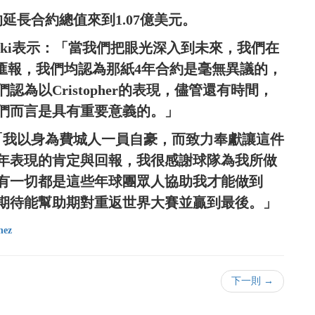
z的延長合約總值來到1.07億美元。
rowski表示：「當我們把眼光深入到未來，我們在
eton匯報，我們均認為那紙4年合約是毫無異議的，
為以Cristopher的表現，儘管還有時間，
們而言是具有重要意義的。」
說：「我以身為費城人一員自豪，而致力奉獻讓這件
年表現的肯定與回報，我很感謝球隊為我所做
有一切都是這些年球團眾人協助我才能做到
期待能幫助期對重返世界大賽並贏到最後。」
hez
下一則 →