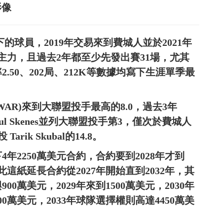
影像
芒簽下的球員，2019年交易來到費城人並於2021年
發主力，且過去2年都至少先發出賽31場，尤其
率2.50、202局、212K等數據均寫下生涯單季最
。
(WAR)來到大聯盟投手最高的8.0，過去3年
ul Skenes並列大聯盟投手第3，僅次於費城人
Tarik Skubal的14.8。
下4年2250萬美元合約，合約要到2028年才到
紙延長合約從2027年開始直到2032年，其
900萬美元，2029年來到1500萬美元，2030年
3000萬美元，2033年球隊選擇權則高達4450萬美