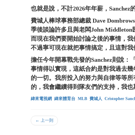
也就是說，不計2026年年薪，Sanche
費城人棒球事務部總裁 Dave Domb
季後談論許多且與老闆John Middl
而現在我們要開始討論之後的事情，我們認
不過寧可現在就把事情搞定，且這對我
擔任今年開幕戰先發的Sanchez則
事情得以實現，這紙合約是對我過去幾
的一切。我所投入的努力與自律等等所
的，我會繼續得到隊友們的支持，我也
緯來電視網
緯來體育台
MLB
費城人
Cristopher Sanc
← 上一則