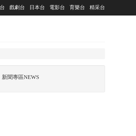
台
戲劇台
日本台
電影台
育樂台
精采台
新聞專區NEWS