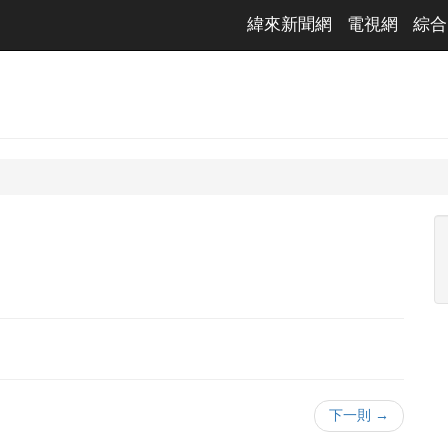
緯來新聞網
電視網
綜合
下一則 →