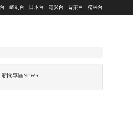
台
戲劇台
日本台
電影台
育樂台
精采台
新聞專區NEWS