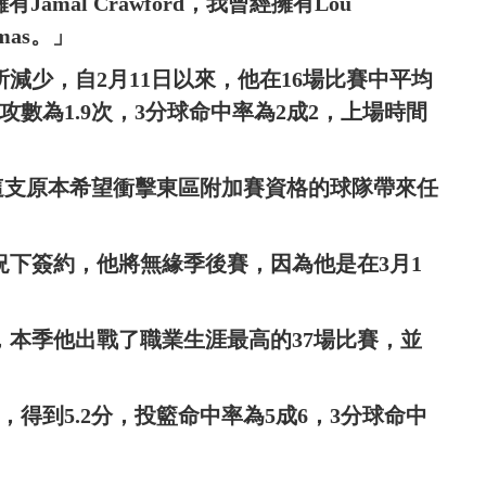
Jamal Crawford，我曾經擁有Lou
mas。」
有所減少，自2月11日以來，他在16場比賽中平均
攻數為1.9次，3分球命中率為2成2，上場時間
給這支原本希望衝擊東區附加賽資格的球隊帶來任
的情況下簽約，他將無緣季後賽，因為他是在3月1
亮點，本季他出戰了職業生涯最高的37場比賽，並
，得到5.2分，投籃命中率為5成6，3分球命中