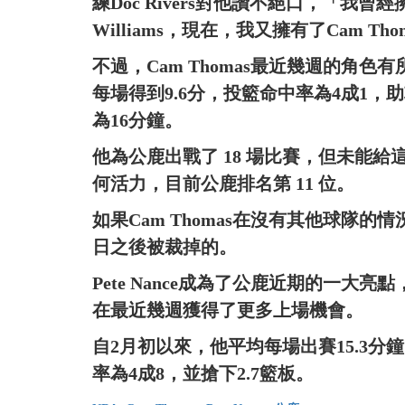
練Doc Rivers對他讚不絕口，「我曾經擁有
Williams，現在，我又擁有了Cam Tho
不過，Cam Thomas最近幾週的角色
每場得到9.6分，投籃命中率為4成1，助
為16分鐘。
他為公鹿出戰了 18 場比賽，但未能
何活力，目前公鹿排名第 11 位。
如果Cam Thomas在沒有其他球隊
日之後被裁掉的。
Pete Nance成為了公鹿近期的一大
在最近幾週獲得了更多上場機會。
自2月初以來，他平均每場出賽15.3分鐘
率為4成8，並搶下2.7籃板。