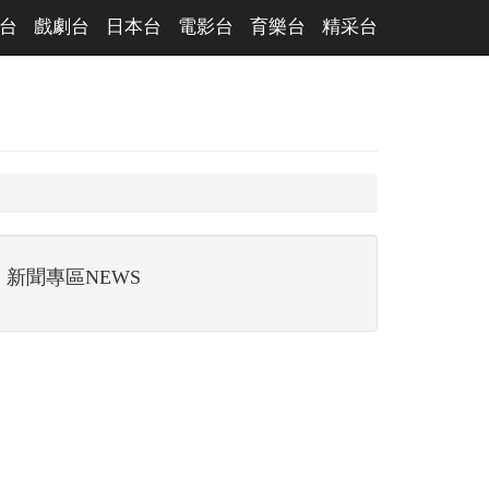
台
戲劇台
日本台
電影台
育樂台
精采台
新聞專區NEWS