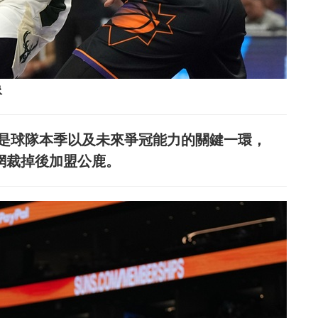
像
homas是球隊本季以及未來爭冠能力的關鍵一環，
克林籃網裁掉後加盟公鹿。