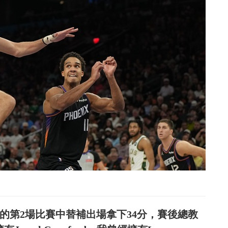
鹿出賽的第2場比賽中替補出場拿下34分，賽後總教