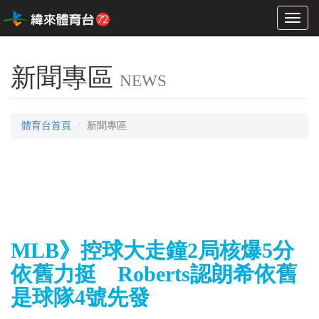
Toggl
naviga
新聞專區
NEWS
體育台首頁
新聞專區
MLB》控球大走鐘2局核爆5分
依舊力挺 Roberts認朗希依舊
是球隊4號先發