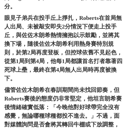
分。
眼見子弟兵在投手丘上掙扎，Roberts在首局無
人出局、未被敲安即失2分情況下便走上投手
丘，與佐佐木朗希熱情擁抱以示鼓勵，並將其
換下場，隨後佐佐木朗希利用熱身賽特別規
則，於第2局再度登板，但控球依舊不見起色，
從第1局到第4局，他每1局都讓首名打者靠著四
死球上壘，最終在第4局無人出局時再度被換
下。
儘管佐佐木朗希在春訓期間尚未找回節奏，但
Roberts賽後的態度仍非常堅定，他坦言朗希賽
後情緒確實低落：「今晚他對好球帶完全沒有
感覺，無論哪種球種都投不進去。」不過，面
對媒體詢問是否會將其轉回牛棚或下放調整，