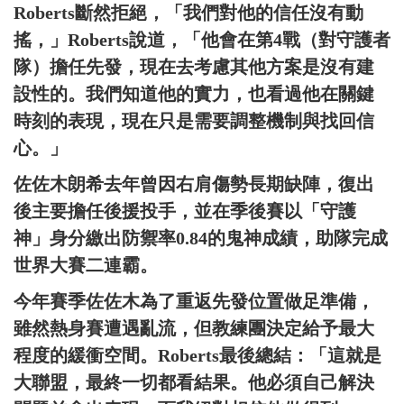
Roberts斷然拒絕，「我們對他的信任沒有動
搖，」Roberts說道，「他會在第4戰（對守護者
隊）擔任先發，現在去考慮其他方案是沒有建
設性的。我們知道他的實力，也看過他在關鍵
時刻的表現，現在只是需要調整機制與找回信
心。」
佐佐木朗希去年曾因右肩傷勢長期缺陣，復出
後主要擔任後援投手，並在季後賽以「守護
神」身分繳出防禦率0.84的鬼神成績，助隊完成
世界大賽二連霸。
今年賽季佐佐木為了重返先發位置做足準備，
雖然熱身賽遭遇亂流，但教練團決定給予最大
程度的緩衝空間。Roberts最後總結：「這就是
大聯盟，最終一切都看結果。他必須自己解決