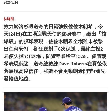
2026/3/24
林暐凱
效力於洛杉磯道奇的日籍強投佐佐木朗希，今
天(24日)在主場迎戰天使的熱身賽中，繳出「核
爆級」的投球表現，佐佐木朗希全場雖未被擊
出任何安打，卻狂送對手8次保送，最終主投2
局便失掉5分退場，防禦率暴增至15.58。儘管朗
希表現低迷，道奇總教練Dave Roberts在賽後依
舊展現高度信任，強調不會更動朗希開季4號先
發輪值地位。