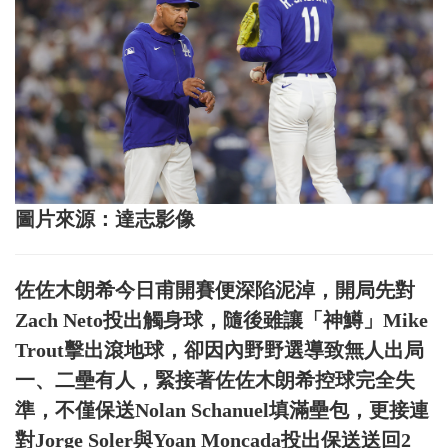
圖片來源：達志影像
佐佐木朗希今日甫開賽便深陷泥淖，開局先對
Zach Neto投出觸身球，隨後雖讓「神鱒」Mike
Trout擊出滾地球，卻因內野野選導致無人出局
一、二壘有人，緊接著佐佐木朗希控球完全失
準，不僅保送Nolan Schanuel填滿壘包，更接連
對Jorge Soler與Yoan Moncada投出保送送回2