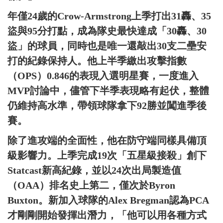
年僅24歲的Crow-Armstrong上季打出31轟、35
盜與95分打點，成為隊史最快達成「30轟、30
盜」的球員，同時也是唯一還敲出30支二壘安
打的紀錄保持人。他上半季繳出攻擊指數
（OPS）0.846的表現入選明星賽，一度進入
MVP討論中，儘管下半季表現略有起伏，整體
仍維持高水準，帶領球隊拿下92勝並闖進季後
賽。
除了進攻端的全面性，他在防守端同樣具備頂
級影響力。上季完成19次「五星級接殺」創下
Statcast新高紀錄，並以24次出局製造值
（OAA）排名史上第二，僅次於Byron
Buxton。新加入球隊的Alex Bregman認為PCA
才剛剛開始發揮出潛力，「他可以用各種方式