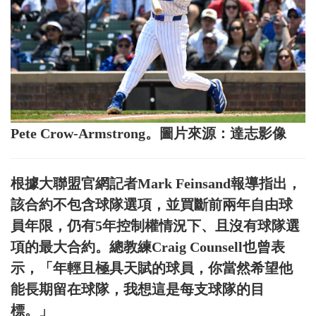
Pete Crow-Armstrong。圖片來源：達志影像
根據大聯盟官網記者Mark Feinsand報導指出，
該合約不包含球隊選項，並買斷前兩年自由球
員年限，仍有5年控制權情況下、且沒有球隊選
項的最大合約。總教練Craig Counsell也曾表
示，「年輕且極具天賦的球員，你當然希望他
能長期留在球隊，我想這是每支球隊的目
標。」