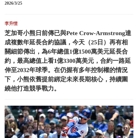
2026/3/25
李升愷
芝加哥小熊日前傳已與Pete Crow-Armstrong達
成複數年延長合約協議，今天（25日）再有相
關細節傳出，為6年總值1億1500萬美元延長合
約，最高總值上看1億3300萬美元，合約一路延
伸至2032年球季。在仍握有多年控制權的情況
下，小熊依舊提前綁定未來長期核心，持續圍
繞他打造競爭戰力。