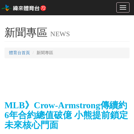
Toggl
naviga
新聞專區
NEWS
體育台首頁
新聞專區
MLB》Crow-Armstrong傳續約
6年合約總值破億 小熊提前鎖定
未來核心門面