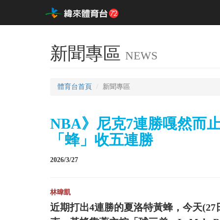
新聞專區
NEWS
體育台首頁
新聞專區
NBA》尼克7連勝嘎然而
「蜂」收五連勝
2026/3/27
林暐凱
近期打出4連勝的夏洛特黃蜂，今天(2