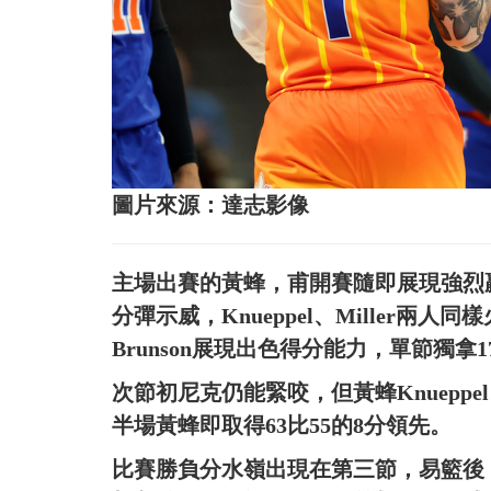
圖片來源：達志影像
主場出賽的黃蜂，甫開賽隨即展現強烈
分彈示威，Knueppel、Miller兩
Brunson展現出色得分能力，單節獨拿
次節初尼克仍能緊咬，但黃蜂Knueppel
半場黃蜂即取得63比55的8分領先。
比賽勝負分水嶺出現在第三節，易籃後，Knue