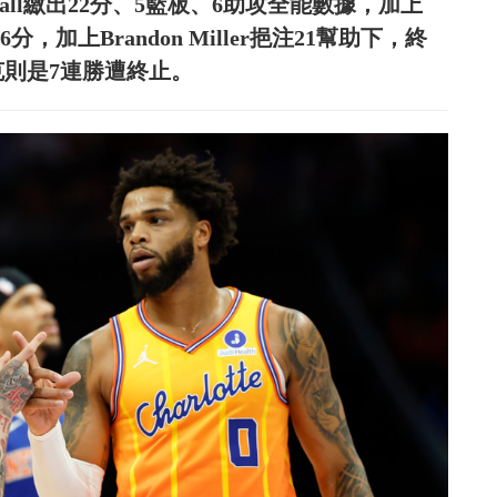
Ball繳出22分、5籃板、6助攻全能數據，加上
6分，加上Brandon Miller挹注21幫助下，終
尼克則是7連勝遭終止。