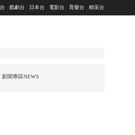
台
戲劇台
日本台
電影台
育樂台
精采台
新聞專區NEWS