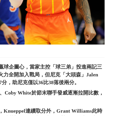
贏球企圖心，當家主控「球三弟」投進兩記三
人同樣火力全開加入戰局，但尼克「大頭森」Jalen
17分，助尼克僅以36比38落後兩分。
、Coby White於節末聯手發威逐漸拉開比數，
ppel連續取分外，Grant Williams此時