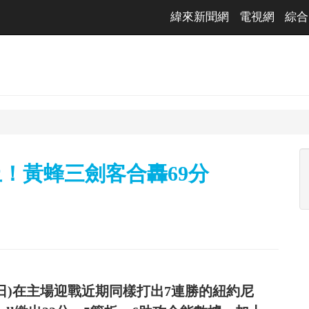
緯來新聞網
電視網
綜合
止！黃蜂三劍客合轟69分
7日)在主場迎戰近期同樣打出7連勝的紐約尼