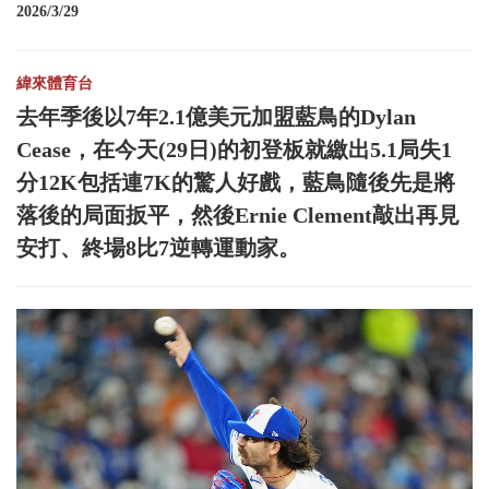
2026/3/29
緯來體育台
去年季後以7年2.1億美元加盟藍鳥的Dylan
Cease，在今天(29日)的初登板就繳出5.1局失1
分12K包括連7K的驚人好戲，藍鳥隨後先是將
落後的局面扳平，然後Ernie Clement敲出再見
安打、終場8比7逆轉運動家。