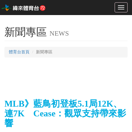
Toggl
naviga
新聞專區
NEWS
體育台首頁
新聞專區
MLB》藍鳥初登板5.1局12K、
連7K Cease：觀眾支持帶來影
響