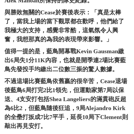
Alek Manoah所保持的隊史紀錄。
與勝敗無關的Cease於賽後表示：「真是太棒
了，當我上場的當下觀眾都在歡呼，他們給了
我極大的支持，感覺非常酷，這氣氛令人興
奮，我想那真的為我的表現帶來影響。」
值得一提的是，藍鳥開幕戰Kevin Gausman繳
出6局失1分11K內容，也就是開季連2場比賽藍
鳥先發投手均繳出二位數三振的驚人數據。
不過這場比賽藍鳥依舊贏的很辛苦，Cease退場
後藍鳥6局打完2比1領先，但運動家第7局以保
送、4支安打包括Shea Langeliers的滿貫砲反超
為6比2，但藍鳥隨後狂追，9局Alejandro Kirk
的全壘打扳成7比7平手，延長10局下Clement則
敲出再見安打。