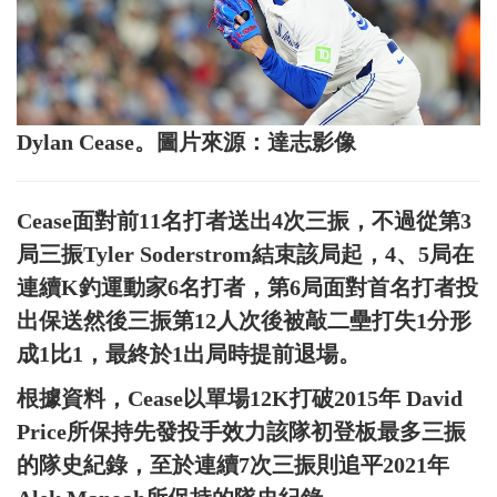
Dylan Cease。圖片來源：達志影像
Cease面對前11名打者送出4次三振，不過從第3
局三振Tyler Soderstrom結束該局起，4、5局在
連續K釣運動家6名打者，第6局面對首名打者投
出保送然後三振第12人次後被敲二壘打失1分形
成1比1，最終於1出局時提前退場。
根據資料，Cease以單場12K打破2015年 David
Price所保持先發投手效力該隊初登板最多三振
的隊史紀錄，至於連續7次三振則追平2021年