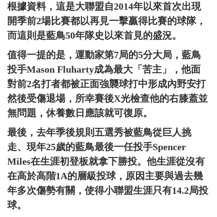
根據資料，這是大聯盟自2014年以來首次出現
開季前2場比賽都以再見一擊贏得比賽的球隊，
而這則是藍鳥50年隊史以來首見的盛況。
值得一提的是，運動家第7局的5分大局，藍鳥
投手Mason Fluharty成為最大「苦主」，他面
對前2名打者都被正面強襲球打中形成內野安打
然後受傷退場，所幸賽後X光檢查他的右膝蓋並
無問題，休養數日應該就可復原。
最後，去年季後規則五選秀被藍鳥從巨人挑
走、現年25歲的藍鳥最後一任投手Spencer
Miles在生涯初登板就拿下勝投。他生涯從沒有
在高於高階1A的層級投球，原因主要與過去幾
年多次傷勢有關，使得小聯盟生涯只有14.2局投
球。