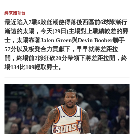
緯來體育台
最近陷入7戰6敗低潮使得落後西區前6球隊漸行
漸遠的太陽，今天(29日)主場對上戰績較差的爵
士，太陽靠著Jalen Green與Devin Boober聯手
57分以及板凳合力貢獻下，早早就將差距拉
開，終場前2節狂砍20分帶領下將差距拉開，終
場134比109輕取爵士。