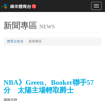
Toggl
naviga
新聞專區
NEWS
體育台首頁
新聞專區
NBA》Green、Booker聯手57
分 太陽主場輕取爵士
2026/3/29