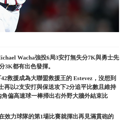
ael Wacha強投6局3安打無失分7K與勇士先
打失1分3K都有出色發揮。
42救援成為大聯盟救援王的 Estevez，沒想到
士再以2支安打與保送攻下2分追平比數且維持
中內角偏高速球一棒掃出右外野大牆外結束比
1位在效力球隊的第1場比賽就揮出再見滿貫砲的