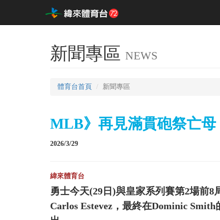
新聞專區
NEWS
體育台首頁
新聞專區
MLB》再見滿貫砲祭亡母 
2026/3/29
緯來體育台
勇士今天(29日)與皇家系列賽第2場前
Carlos Estevez，最終在Domini