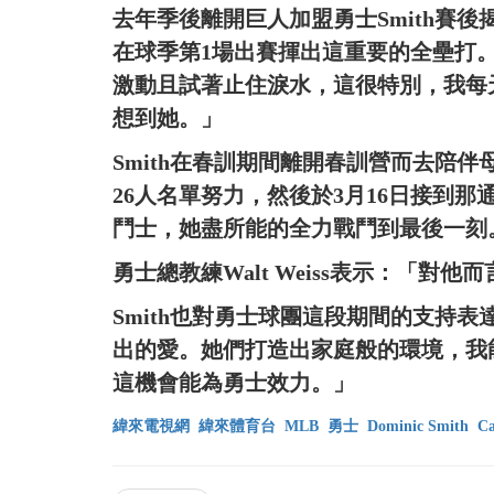
去年季後離開巨人加盟勇士Smith賽
在球季第1場出賽揮出這重要的全壘打
激動且試著止住淚水，這很特別，我每
想到她。」
Smith在春訓期間離開春訓營而去陪
26人名單努力，然後於3月16日接到
鬥士，她盡所能的全力戰鬥到最後一刻
勇士總教練Walt Weiss表示：「
Smith也對勇士球團這段期間的支持
出的愛。她們打造出家庭般的環境，我
這機會能為勇士效力。」
緯來電視網
緯來體育台
MLB
勇士
Dominic Smith
Ca