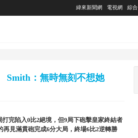
緯來新聞網
電視網
綜合
Smith：無時無刻不想她
8局打完陷入0比2絕境，但9局下砲擊皇家終結者
c Smith的再見滿貫砲完成6分大局，終場6比2逆轉勝