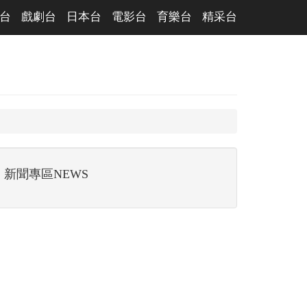
台
戲劇台
日本台
電影台
育樂台
精采台
新聞專區NEWS