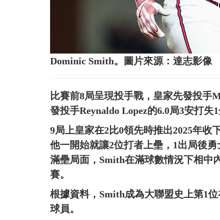
Dominic Smith。圖片來源：達志影像
比賽前8局呈現投手戰，皇家先發投手Mich
發投手Reynaldo Lopez的6.0局3安
9局上皇家在2比0領先時推出2025年收下
他一開始就讓2位打者上壘，1出局後勇
滿壘局面，Smith在滿球數情況下相
賽。
根據資料，Smith成為大聯盟史上第
球員。