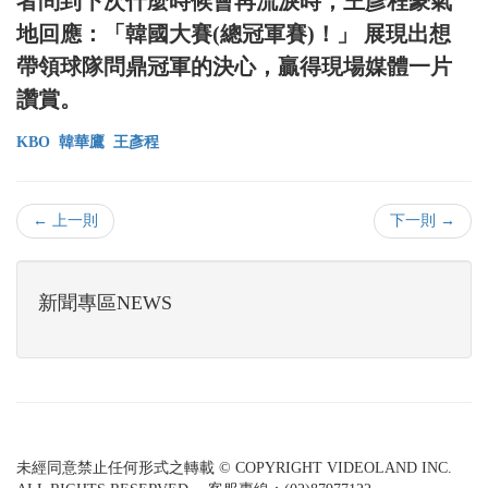
者問到下次什麼時候會再流淚時，王彥程豪氣
地回應：「韓國大賽(總冠軍賽)！」 展現出想
帶領球隊問鼎冠軍的決心，贏得現場媒體一片
讚賞。
KBO
韓華鷹
王彥程
← 上一則
下一則 →
新聞專區NEWS
未經同意禁止任何形式之轉載 © COPYRIGHT VIDEOLAND INC.