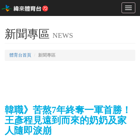
Toggl
naviga
新聞專區
NEWS
體育台首頁
新聞專區
韓職》苦熬7年終奪一軍首勝！
王彥程見遠到而來的奶奶及家
人隨即淚崩