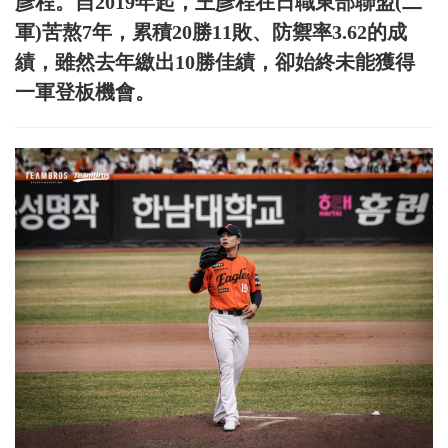
彥程。自2019年起，王彥程在日職東部聯盟(二
軍)苦熬7年，累積20勝11敗、防禦率3.62的成
績，雖然去年繳出10勝佳績，卻始終未能獲得
一軍登板機會。