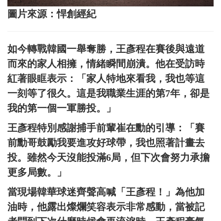
圖片來源：悍創經紀
如今轉戰韓國一舉奪勝，王彥程在賽後與遠道
而來的家人相擁，情緒瞬間崩潰。他在受訪時
紅著眼眶表示：「家人特地來看我，我也等這
一刻等了很久。這是我職業生涯的第7年，卻是
我的第一個一軍勝投。」
王彥程特別感謝捕手前輩崔在勳的引導：「賽
前勳哥鼓勵我要進攻好球帶，我也照著計畫去
投。雖然今天沒能投滿6局，但下次會努力承擔
更多局數。」
當現場韓華球迷齊聲高喊「王彥程！」為他加
油時，他露出燦爛笑容表示非常感動，當被記