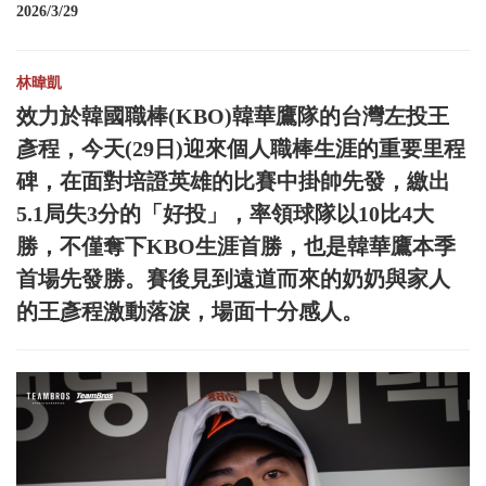
2026/3/29
林暐凱
效力於韓國職棒(KBO)韓華鷹隊的台灣左投王
彥程，今天(29日)迎來個人職棒生涯的重要里程
碑，在面對培證英雄的比賽中掛帥先發，繳出
5.1局失3分的「好投」，率領球隊以10比4大
勝，不僅奪下KBO生涯首勝，也是韓華鷹本季
首場先發勝。賽後見到遠道而來的奶奶與家人
的王彥程激動落淚，場面十分感人。