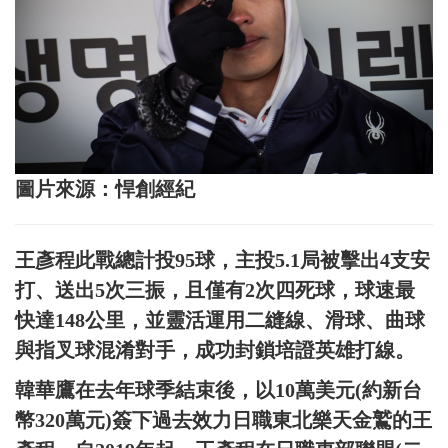
圖片來源：悍創經紀
王彥程此戰總計投95球，主投5.1局被擊出4支安
打、送出5次三振，且僅有2次四死球，球速最
快達148公里，並靈活運用二縫線、滑球、曲球
與指叉球混淆對手，成功封鎖培證英雄打線。
韓華鷹在去年球季結束後，以10萬美元(約新台
幣320萬元)簽下過去效力日職東北樂天金鷲的王