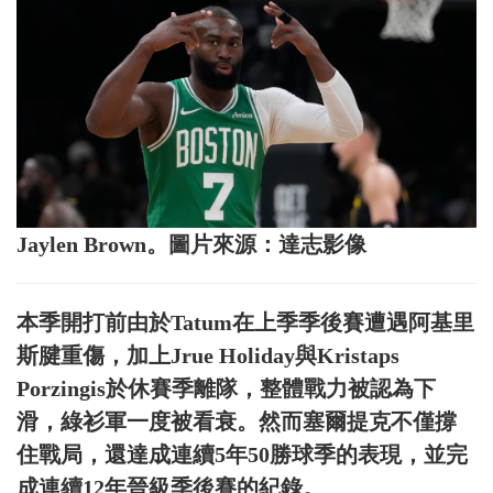
Jaylen Brown。圖片來源：達志影像
本季開打前由於Tatum在上季季後賽遭遇阿基里
斯腱重傷，加上Jrue Holiday與Kristaps
Porzingis於休賽季離隊，整體戰力被認為下
滑，綠衫軍一度被看衰。然而塞爾提克不僅撐
住戰局，還達成連續5年50勝球季的表現，並完
成連續12年晉級季後賽的紀錄。