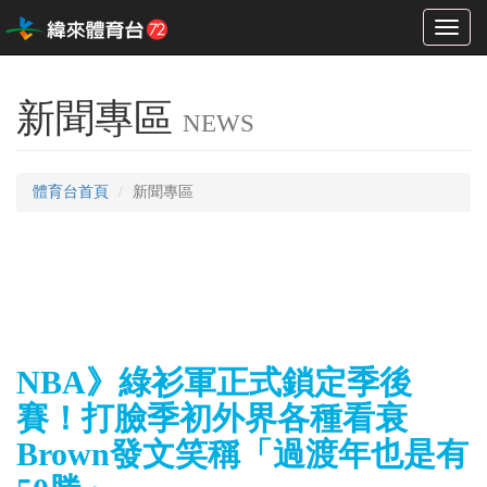
Toggl
naviga
新聞專區
NEWS
體育台首頁
新聞專區
NBA》綠衫軍正式鎖定季後
賽！打臉季初外界各種看衰
Brown發文笑稱「過渡年也是有