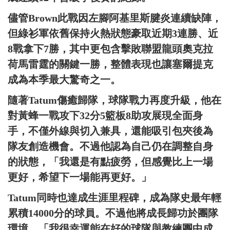
儘管Brown此戰因左腳阿基里斯腱炎連續缺陣，
但綠衫軍依舊保持火熱狀態豪取近期3連勝、近
8戰拿下7勝，其中更包含擊敗聯盟龍頭奧克拉
荷馬雷霆的關鍵一勝，整體表現也讓塞爾提克
成為本季最大驚奇之一。
隨著Tatum傷癒歸隊，球隊戰力再度升級，他在
對黃蜂一戰攻下32分5籃板8助攻展現全面身
手，不僅外線與切入兼具，還能吸引包夾後為
隊友創造機會。不過他認為自己仍在調整自身
的狀態，「我還是有點疲勞，但感覺比上一場
更好，希望下一場能再更好。」
Tatum同時也達成生涯里程碑，成為隊史最年輕
累積14000分的球員。不過他將成長歸功於團隊
環境，「我很幸運能在好的球隊與教練團中成