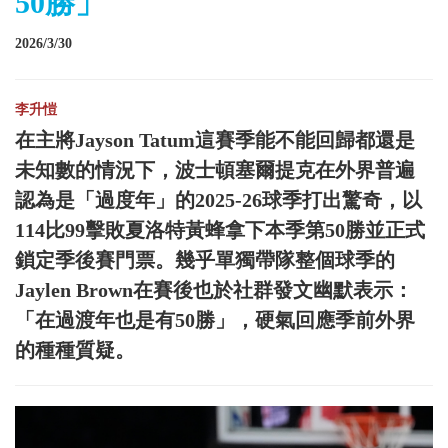
50勝」
2026/3/30
李升愷
在主將Jayson Tatum這賽季能不能回歸都還是
未知數的情況下，波士頓塞爾提克在外界普遍
認為是「過度年」的2025-26球季打出驚奇，以
114比99擊敗夏洛特黃蜂拿下本季第50勝並正式
鎖定季後賽門票。幾乎單獨帶隊整個球季的
Jaylen Brown在賽後也於社群發文幽默表示：
「在過渡年也是有50勝」，硬氣回應季前外界
的種種質疑。