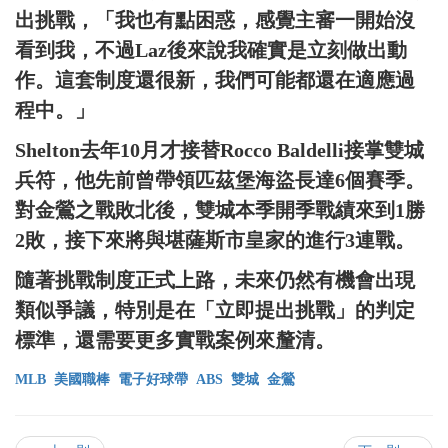
出挑戰，「我也有點困惑，感覺主審一開始沒
看到我，不過Laz後來說我確實是立刻做出動
作。這套制度還很新，我們可能都還在適應過
程中。」
Shelton去年10月才接替Rocco Baldelli接掌雙城
兵符，他先前曾帶領匹茲堡海盜長達6個賽季。
對金鶯之戰敗北後，雙城本季開季戰績來到1勝
2敗，接下來將與堪薩斯市皇家的進行3連戰。
隨著挑戰制度正式上路，未來仍然有機會出現
類似爭議，特別是在「立即提出挑戰」的判定
標準，還需要更多實戰案例來釐清。
MLB
美國職棒
電子好球帶
ABS
雙城
金鶯