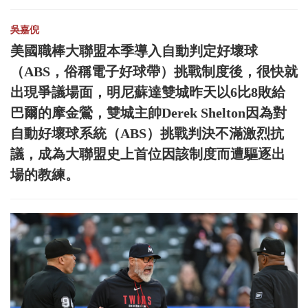
吳嘉倪
美國職棒大聯盟本季導入自動判定好壞球
（ABS，俗稱電子好球帶）挑戰制度後，很快就
出現爭議場面，明尼蘇達雙城昨天以6比8敗給
巴爾的摩金鶯，雙城主帥Derek Shelton因為對
自動好壞球系統（ABS）挑戰判決不滿激烈抗
議，成為大聯盟史上首位因該制度而遭驅逐出
場的教練。