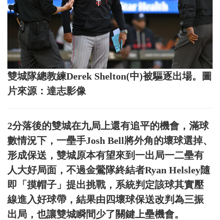
雙城隊總教練Derek Shelton(中)被驅逐出場。圖
片來源：達志影像
2分落後的雙城在九局上還有追平的機會，滿球
數情況下，一壘手Josh Bell將外角的壞球選掉、
形成保送，雙城原本有望來到一出局一二壘有
人大好局面，不過金鶯隊終結者Ryan Helsley隨
即「摸帽子」提出挑戰，系統判定該球其實壓
線進入好球帶，結果由四壞球保送改判為三振
出局，也讓雙城瞬間少了關鍵上壘機會。