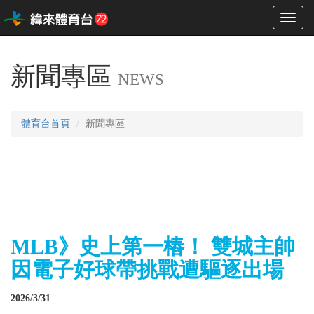
Toggl
naviga
新聞專區
NEWS
體育台首頁
新聞專區
MLB》史上第一樁！ 雙城主帥
因電子好球帶挑戰遭驅逐出場
2026/3/31