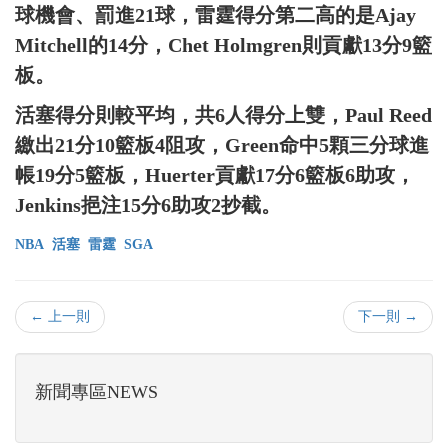
球機會、罰進21球，雷霆得分第二高的是Ajay
Mitchell的14分，Chet Holmgren則貢獻13分9籃
板。
活塞得分則較平均，共6人得分上雙，Paul Reed
繳出21分10籃板4阻攻，Green命中5顆三分球進
帳19分5籃板，Huerter貢獻17分6籃板6助攻，
Jenkins挹注15分6助攻2抄截。
NBA
活塞
雷霆
SGA
← 上一則
下一則 →
新聞專區NEWS