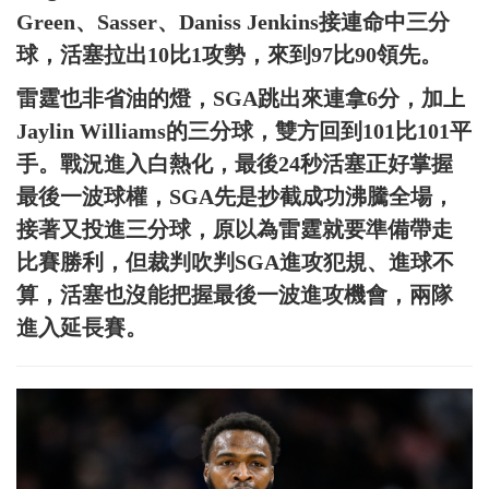
Green、Sasser、Daniss Jenkins接連命中三分
球，活塞拉出10比1攻勢，來到97比90領先。
雷霆也非省油的燈，SGA跳出來連拿6分，加上
Jaylin Williams的三分球，雙方回到101比101平
手。戰況進入白熱化，最後24秒活塞正好掌握
最後一波球權，SGA先是抄截成功沸騰全場，
接著又投進三分球，原以為雷霆就要準備帶走
比賽勝利，但裁判吹判SGA進攻犯規、進球不
算，活塞也沒能把握最後一波進攻機會，兩隊
進入延長賽。