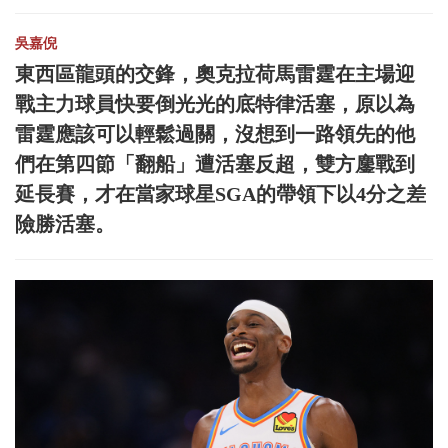
吳嘉倪
東西區龍頭的交鋒，奧克拉荷馬雷霆在主場迎
戰主力球員快要倒光光的底特律活塞，原以為
雷霆應該可以輕鬆過關，沒想到一路領先的他
們在第四節「翻船」遭活塞反超，雙方鏖戰到
延長賽，才在當家球星SGA的帶領下以4分之差
險勝活塞。