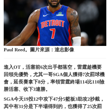
Paul Reed。圖片來源：達志影像
進入OT，活塞前6次出手都落空，雷霆趁機要
回領先優勢，尤其一哥SGA個人獲得7次罰球機
會，延長賽拿下8分，率領雷霆終場114比110險
勝活塞、收下3連勝。
SGA今天19投12中攻下47分5籃板3助攻2抄截，
其中有31分是下半場得到的，也獲得了25次罰