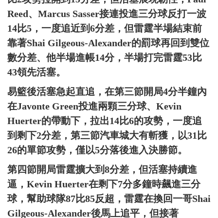
Reed、Marcus Sasser接連投進三分球反打一波
14比5，一度追近到6分差，但雷霆半場結束前
靠著Shai Gilgeous-Alexander的罰球再回到雙位
數分差、他半場進帳14分，半場打完雷霆53比
43領先活塞。
易籃後活塞急起直追，在第三節開局4分半鐘內
在Javonte Green投進兩顆三分球、Kevin
Huerter的帶動下，拉出14比6的攻勢，一度追
到剩下2分差，第三節汽車城大有斬獲，以31比
26的單節攻勢，僅以5分落後進入決勝節。
第四節開局雷霆擴大到8分差，但活塞持續進
逼，Kevin Huerter在剩下7分多鐘時飆進三分
球，幫助球隊87比85反超，雷霆在換回一哥Shai
Gilgeous-Alexander後馬上追平，但接著