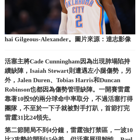
hai Gilgeous-Alexander。圖片來源：達志影像
活塞主將Cade Cunningham因為出現肺塌陷持
續缺陣，Isaiah Stewart則遭遇左小腿傷勢，另
外，Jalen Duren、Tobias Harris和Duncan
Robinson也都因為傷勢管理缺陣。一開賽雷霆
靠著10投9的兩分球命中率取分，不過活塞打得
團隊，不至於一下子就被對手打趴，首節打完
雷霆31比24領先。
第二節開局不到4分鐘，雷霆強打禁區，一波10
比2攻勢拉開到15分差，但活塞展現韌性，Paul