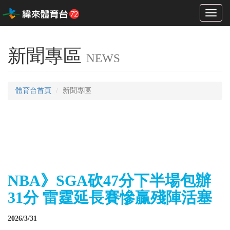
Toggl
naviga
新聞專區
NEWS
體育台首頁
新聞專區
NBA》SGA砍47分下半場包辦
31分 雷霆延長賽慘贏殘陣活塞
2026/3/31