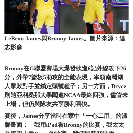
LeBron James與Bronny James。圖片來源：達
志影像
Bronny在G聯盟賽場大爆發砍進6記外線攻下26
分，外帶7籃板5助攻的全能表現，率領南灣湖
人擊敗對手並鎖定頭號種子；另一方面，Bryce
則隨亞利桑那大學闖進NCAA最終四強，儘管未
上場，但仍與隊友共享勝利喜悅。
賽後，James分享當時在家中「一心二用」的溫
馨畫面：「我用iPad看Bronny的比賽，我太太