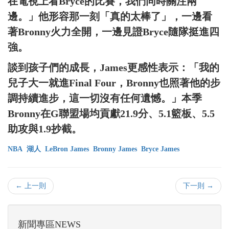
在電視上看Bryce的比賽，我們同時關注兩
邊。」他形容那一刻「真的太棒了」，一邊看
著Bronny火力全開，一邊見證Bryce隨隊挺進四
強。
談到孩子們的成長，James更感性表示：「我的
兒子大一就進Final Four，Bronny也照著他的步
調持續進步，這一切沒有任何遺憾。」本季
Bronny在G聯盟場均貢獻21.9分、5.1籃板、5.5
助攻與1.9抄截。
NBA
湖人
LeBron James
Bronny James
Bryce James
← 上一則
下一則 →
新聞專區NEWS