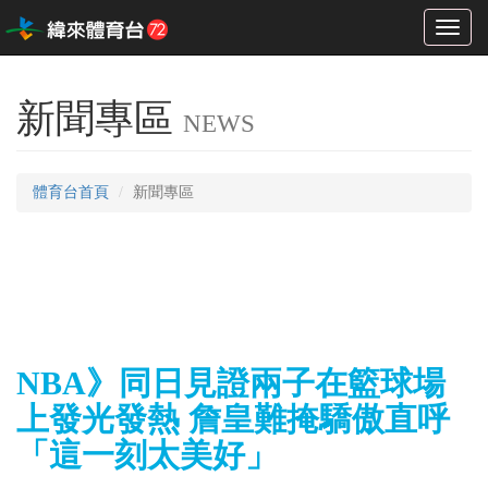
Toggl
naviga
新聞專區
NEWS
體育台首頁
新聞專區
NBA》同日見證兩子在籃球場
上發光發熱 詹皇難掩驕傲直呼
「這一刻太美好」