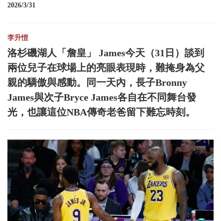
2026/3/31
李升愷
洛杉磯湖人「詹皇」 James今天（31日）談到
兩位兒子在球場上的亮眼表現時，難掩身為父
親的驕傲與感動。同一天內，長子Bronny
James與次子Bryce James各自在不同舞台發
光，也讓這位NBA傳奇老爸留下難忘時刻。