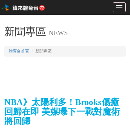
Toggl
naviga
新聞專區
NEWS
體育台首頁
新聞專區
NBA》太陽利多！Brooks傷癒
回歸在即 美媒曝下一戰對魔術
將回歸