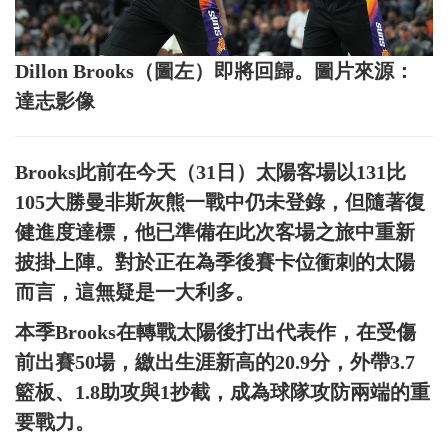
Dillon Brooks（圖左）即將回歸。圖片來源：
達志影像
Brooks此前在今天（31日）太陽客場以131比
105大勝曼非斯灰熊一戰中仍未登錄，但隨著復
健進度達標，他已準備在此次客場之旅中重新
披掛上陣。對於正在為季後賽卡位衝刺的太陽
而言，這無疑是一大利多。
本季Brooks在轉戰太陽後打出代表作，在受傷
前出賽50場，繳出生涯新高的20.9分，外帶3.7
籃板、1.8助攻與1抄截，成為球隊攻防兩端的重
要戰力。