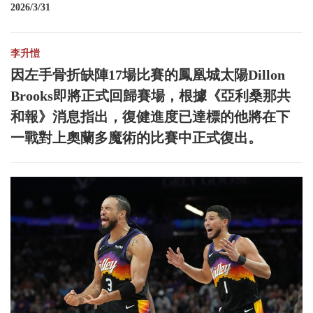
2026/3/31
李升愷
因左手骨折缺陣17場比賽的鳳凰城太陽Dillon
Brooks即將正式回歸賽場，根據《亞利桑那共
和報》消息指出，復健進度已達標的他將在下
一戰對上奧蘭多魔術的比賽中正式復出。