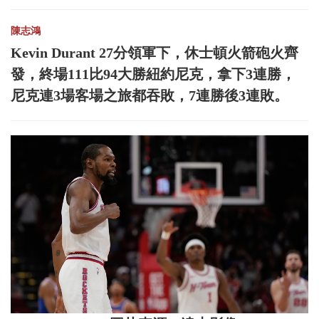
陳志鴻
Kevin Durant 27分領軍下，休士頓火箭砲火齊
發，終場111比94大勝紐約尼克，拿下3連勝，
尼克連3場客場之旅都吞敗，7連勝後3連敗。