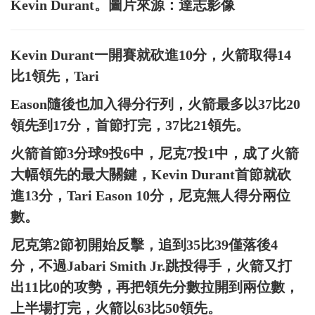
Kevin Durant。圖片來源：達志影像
Kevin Durant一開賽就砍進10分，火箭取得14
比1領先，Tari
Eason隨後也加入得分行列，火箭最多以37比20
領先到17分，首節打完，37比21領先。
火箭首節3分球9投6中，尼克7投1中，成了火箭
大幅領先的最大關鍵，Kevin Durant首節就砍
進13分，Tari Eason 10分，尼克無人得分兩位
數。
尼克第2節初開始反擊，追到35比39僅落後4
分，不過Jabari Smith Jr.跳投得手，火箭又打
出11比0的攻勢，再把領先分數拉開到兩位數，
上半場打完，火箭以63比50領先。