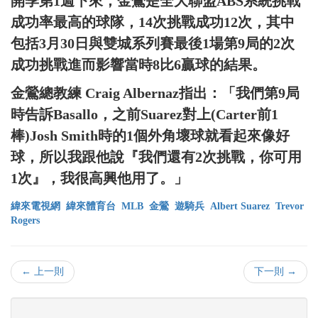
開季第1週下來，金鶯是全大聯盟ABS系統挑戰
成功率最高的球隊，14次挑戰成功12次，其中
包括3月30日與雙城系列賽最後1場第9局的2次
成功挑戰進而影響當時8比6贏球的結果。
金鶯總教練 Craig Albernaz指出：「我們第9局
時告訴Basallo，之前Suarez對上(Carter前1
棒)Josh Smith時的1個外角壞球就看起來像好
球，所以我跟他說『我們還有2次挑戰，你可用
1次』，我很高興他用了。」
緯來電視網
緯來體育台
MLB
金鶯
遊騎兵
Albert Suarez
Trevor
Rogers
← 上一則
下一則 →