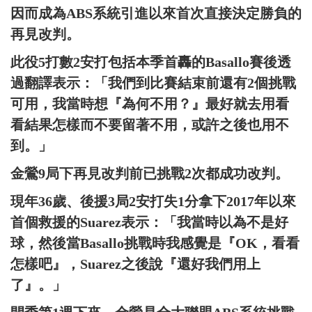
因而成為ABS系統引進以來首次直接決定勝負的
再見改判。
此役5打數2安打包括本季首轟的Basallo賽後透
過翻譯表示：「我們到比賽結束前還有2個挑戰
可用，我當時想『為何不用？』最好就去用看
看結果怎樣而不要留著不用，或許之後也用不
到。」
金鶯9局下再見改判前已挑戰2次都成功改判。
現年36歲、後援3局2安打失1分拿下2017年以來
首個救援的Suarez表示：「我當時以為不是好
球，然後當Basallo挑戰時我感覺是『OK，看看
怎樣吧』，Suarez之後說『還好我們用上
了』。」