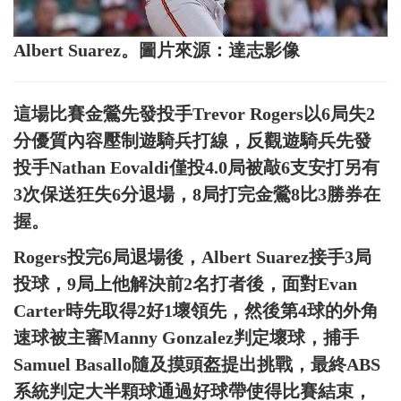
Albert Suarez。圖片來源：達志影像
這場比賽金鶯先發投手Trevor Rogers以6局失2
分優質內容壓制遊騎兵打線，反觀遊騎兵先發
投手Nathan Eovaldi僅投4.0局被敲6支安打另有
3次保送狂失6分退場，8局打完金鶯8比3勝券在
握。
Rogers投完6局退場後，Albert Suarez接手3局
投球，9局上他解決前2名打者後，面對Evan
Carter時先取得2好1壞領先，然後第4球的外角
速球被主審Manny Gonzalez判定壞球，捕手
Samuel Basallo隨及摸頭盔提出挑戰，最終ABS
系統判定大半顆球通過好球帶使得比賽結束，